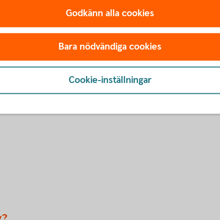
 fungerar som det ska och att det ska vara mer
Godkänn alla cookies
i - 30 november.
Bara nödvändiga cookies
Marknad via e-post.
Cookie-inställningar
g?