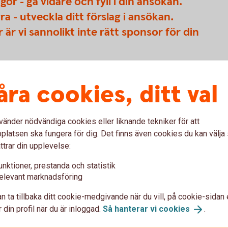
or - gå vidare och fyll i din ansökan.
a - utveckla ditt förslag i ansökan.
 är vi sannolikt inte rätt sponsor för din
ommun?
åra cookies, ditt val
misk, ekologisk och social hållbarhet)?
 ger alla som vill möjlighet att delta?
nkens varumärke?
vänder nödvändiga cookies eller liknande tekniker för att
oslagens Sparbank kan nå ut till t.ex. ungdomar,
latsen ska fungera för dig. Det finns även cookies du kan välj
ttrar din upplevelse:
unktioner, prestanda och statistik
elevant marknadsföring
m
n ta tillbaka ditt cookie-medgivande när du vill, på cookie-sidan 
 din profil när du är inloggad.
Så hanterar vi
cookies
.
025 nytt och ser helt annorlunda ut jämfört med