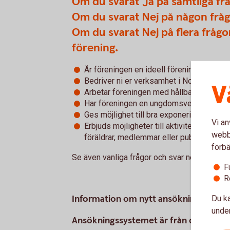
Om du svarat Ja på samtliga fråg
Om du svarat Nej på någon frågr
Om du svarat Nej på flera frågor
förening.
Är föreningen en ideell förening?
Bedriver ni er verksamhet i Norrtälje k
V
Arbetar föreningen med hållbarhet (ekono
Har föreningen en ungdomsverksamhet som
Ges möjlighet till bra exponering av ba
Vi an
Erbjuds möjligheter till aktiviteter där R
webbp
föräldrar, medlemmar eller publik?
förbä
Se även vanliga frågor och svar nedan.
F
R
Information om nytt ansökningssyste
Du ka
under
Ansökningssystemet är från om med 2