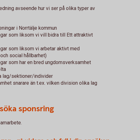
gledning avseende hur vi ser på olika typer av
öreningar i Norrtälje kommun
gar som liksom vi vill bidra till Ett attraktivt
ningar som liksom vi arbetar aktivt med
och social hållbarhet)
reningar som har en bred ungdomsverksamhet
lta
a lag/sektioner/individer
het snarare än t.ex. vilken division olika lag
 söka sponsring
rsamarbete.