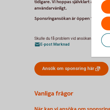
tidigare. Vi hoppas självklart att allt
användarvänligt.
Sponsringansökan är öppen 1 februar
Skulle du få problem vid ansökan kontakta 
E-post Marknad
Ansök om sponsring
här
Vanliga frågor
När kan vi ansöka om sponsrin