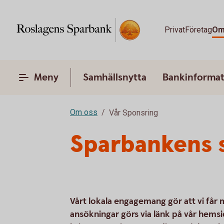
Privat
Företag
Om
Meny
Samhällsnytta
Bankinformat
Om oss
Vår Sponsring
Sparbankens 
Vårt lokala engagemang gör att vi får
ansökningar görs via länk på vår hemsid