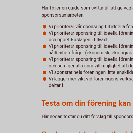
Här följer en guide som syftar till att ge vä
sponsorsamarbeten:
Vi prioriterar vår sponsring till ideella f
Vi prioriterar sponsring till ideella förenin
och öppet Roslagen i tillväxt
Vi prioriterar sponsring till ideella före
hållbarhetsfrågor (ekonomisk, ekologisk 
Vi prioriterar sponsring till ideella fö
och som ger alla som vill möjlighet att de
Vi sponsrar hela föreningen, inte enskild
Vi lägger mer vikt vid föreningens verksam
deltar i.
Testa om din förening kan
Här nedan testar du ditt förslag till sponso