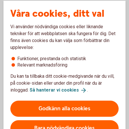
Vi strävar efter att vara en inspirerande arbetsplats där våra
Våra cookies, ditt val
medarbetare utvecklas och känner sig uppskattade och
sedda. Att våra medarbetare är engagerade och mår bra är
Vi använder nödvändiga cookies eller liknande
avgörande för vår förmåga att ge våra kunder bästa service.
tekniker för att webbplatsen ska fungera för dig. Det
Om du tycker om det du läser och vill utvecklas med oss –
finns även cookies du kan välja som förbättrar din
håll gärna utkik efter våra lediga jobb!
upplevelse:
Funktioner, prestanda och statistik
Relevant marknadsföring
Lediga jobb
Du kan ta tillbaka ditt cookie-medgivande när du vill,
på cookie-sidan eller under din profil när du är
inloggad.
Så hanterar vi
cookies
.
Läs mer om våra tjänster och ansök
här
Godkänn alla cookies
Bara nödvändiga cookies