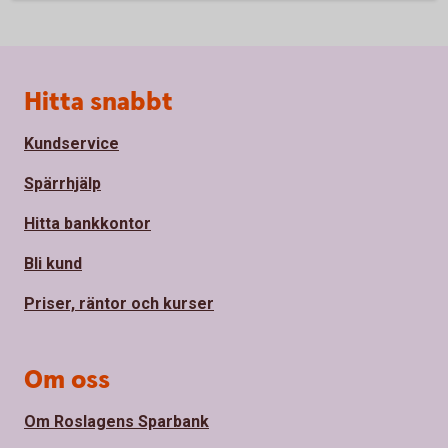
Sidfot
Hitta snabbt
Kundservice
Spärrhjälp
Hitta bankkontor
Bli kund
Priser, räntor och kurser
Om oss
Om Roslagens Sparbank