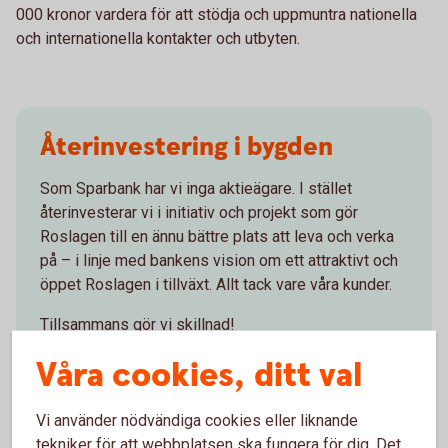
000 kronor vardera för att stödja och uppmuntra nationella
och internationella kontakter och utbyten.
Återinvestering i bygden
Som Sparbank har vi inga aktieägare. I stället
återinvesterar vi i initiativ och projekt som gör
Roslagen till en ännu bättre plats att leva och verka
på – i linje med bankens vision om ett attraktivt och
öppet Roslagen i tillväxt. Allt tack vare våra kunder.
Tillsammans gör vi skillnad!
Våra cookies, ditt val
Läs mer om bankens
samhällsengagemang
Vi använder nödvändiga cookies eller liknande
tekniker för att webbplatsen ska fungera för dig. Det