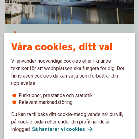
Norrtälje Hamn
Återinvestering i bygden
Våra cookies, ditt val
Som Sparbank har vi inga aktieägare. I stället
återinvesterar vi i initiativ och projekt som gör
Vi använder nödvändiga cookies eller liknande
Roslagen till en ännu bättre plats att leva och verka
tekniker för att webbplatsen ska fungera för dig. Det
på – i linje med bankens vision om ett attraktivt och
finns även cookies du kan välja som förbättrar din
öppet Roslagen i tillväxt. Allt tack vare våra kunder.
upplevelse:
Tillsammans gör vi skillnad!
Funktioner, prestanda och statistik
Relevant marknadsföring
Läs mer om bankens
samhällsengagemang
Du kan ta tillbaka ditt cookie-medgivande när du vill,
på cookie-sidan eller under din profil när du är
inloggad.
Så hanterar vi
cookies
.