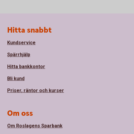
Sidfot
Hitta snabbt
Kundservice
Spärrhjälp
Hitta bankkontor
Bli kund
Priser, räntor och kurser
Om oss
Om Roslagens Sparbank