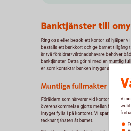
Banktjänster till om
Ring oss eller besök ett kontor så hjälper vi t
beställa ett bankkort och ge barnet tillgång ti
är två föräldrar/vårdnadshavare behöver båd
banktjänster. Detta gör ni med en muntlig full
er som kontaktar banken intygar att den andr
V
Muntliga fullmakter
Vi an
Föräldern som närvarar vid kontoret kan skrif
webbp
överenskommelse gjorts mellan föräldrarna at
förbä
Intyget fylls i på kontoret. Vi sparar det skr
tecknar tjänsten åt barnet.
F
R