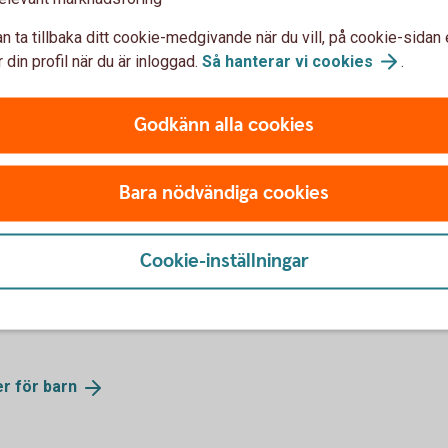
ande av Mobilt BankID behöver
 med sig ID-kort och den mobila
n ta tillbaka ditt cookie-medgivande när du vill, på cookie-sidan 
 din profil när du är inloggad.
Så hanterar vi
cookies
.
er för
barn
Godkänn alla cookies
myndiga barn
Bara nödvändiga cookies
ill att öppna ett konto,
ll våra digitala tjänster. Om ni
Cookie-inställningar
a godkänna att barnet får
makt, det vill säga att den av
e har sagt ja.
er för
barn