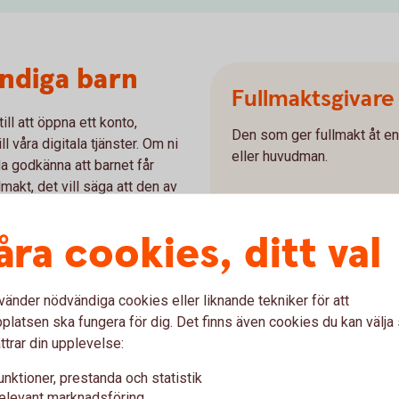
yndiga barn
Fullmaktsgivare
ill att öppna ett konto,
Den som ger fullmakt åt en
ll våra digitala tjänster. Om ni
eller huvudman.
a godkänna att barnet får
makt, det vill säga att den av
e har sagt ja.
Fullmaktshavar
åra cookies, ditt val
Den som får fullmakten kal
fullmaktstagare eller ombu
vänder nödvändiga cookies eller liknande tekniker för att
tligen intyga att en muntlig
latsen ska fungera för dig. Det finns även cookies du kan välj
t barnet får teckna tjänsten.
ttrar din upplevelse:
iftliga intyget som underlag och
unktioner, prestanda och statistik
elevant marknadsföring