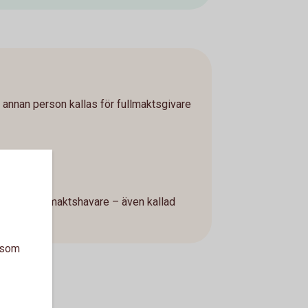
 annan person kallas för fullmaktsgivare
e
las för fullmaktshavare – även kallad
d.
a som