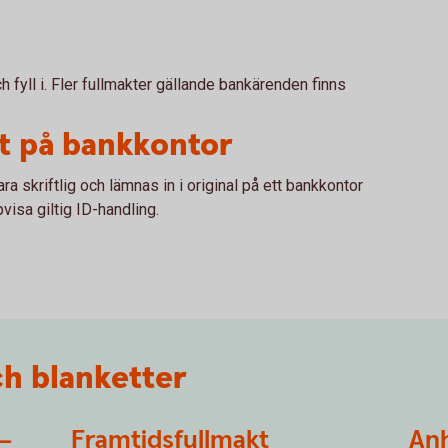
och fyll i. Fler fullmakter gällande bankärenden finns
kt på bankkontor
ra skriftlig och lämnas in i original på ett bankkontor
isa giltig ID-handling.
ch blanketter
–
Framtidsfullmakt
An