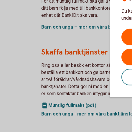
För att muntlig fullmakt ska gälla vid teckn
ditt barn följa med till bankkontoret och ha
Du ka
enhet där BankID:t ska vara.
under
Barn och unga – mer om våra banktjänst
Skaffa banktjänster till o
Ring oss eller besök ett kontor så hjälper vi t
beställa ett bankkort och ge barnet tillgång ti
är två föräldrar/vårdnadshavare behöver båd
banktjänster. Detta gör ni med en muntlig full
er som kontaktar banken intygar att den andr
Muntlig fullmakt (pdf)
Barn och unga - mer om våra banktjänst