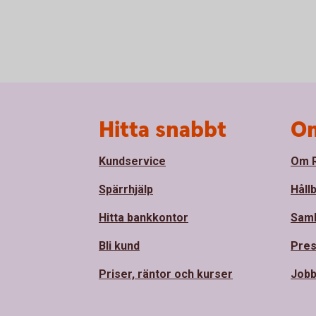
Sidfot
Hitta snabbt
Om
Kundservice
Om R
Spärrhjälp
Håll
Hitta bankkontor
Sam
Bli kund
Pre
Priser, räntor och kurser
Jobb