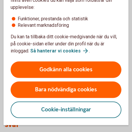
Säkerhet och BankID
upplevelse:
Använd aldrig BankID om någon oväntat
Funktioner, prestanda och statistik
kontaktar dig
Relevant marknadsföring
Läs alltid texten innan du loggar in eller
godkänner
Du kan ta tillbaka ditt cookie-medgivande när du vill,
Kontrollera vem eller vilket företag du
på cookie-sidan eller under din profil när du är
identifierar dig för
inloggad.
Så hanterar vi
cookies
.
Vad är din avsikt – Logga in, signera en
betalning eller ett avtal?
Godkänn alla cookies
När du betalar eller signerar – kontrollera till
vilken mottagare
Bara nödvändiga cookies
Cookie-inställningar
Mobilt BankID – vanliga frågor och
svar