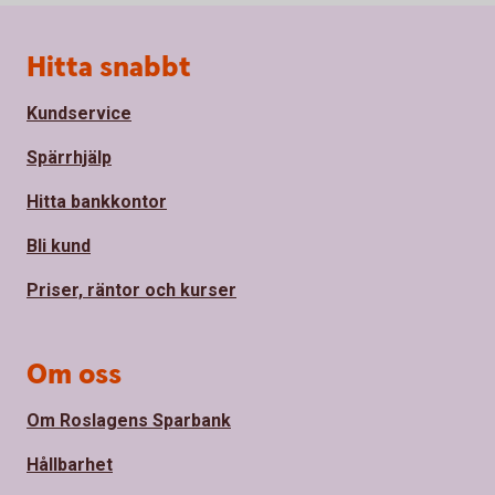
Sidfot
Hitta snabbt
Kundservice
Spärrhjälp
Hitta bankkontor
Bli kund
Priser, räntor och kurser
Om oss
Om Roslagens Sparbank
Hållbarhet