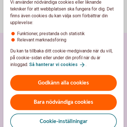
Vi använder nödvändiga cookies eller liknande
tekniker för att webbplatsen ska fungera för dig. Det
finns även cookies du kan välja som förbättrar din
upplevelse:
Funktioner, prestanda och statistik
Relevant marknadsföring
Sidfot
Hitta snabbt
Du kan ta tillbaka ditt cookie-medgivande när du vill,
på cookie-sidan eller under din profil när du är
Kundservice
inloggad.
Så hanterar vi
cookies
.
Spärrhjälp
Godkänn alla cookies
Hitta bankkontor
Bli kund
Bara nödvändiga cookies
Priser, räntor och kurser
Cookie-inställningar