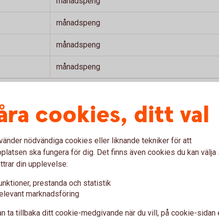
månadspeng
månadspeng
månadspeng
månadspeng
åra cookies, ditt val
på Swedbanks uppdrag frågat omkring 1
kopeng till sina barn (oktober 2025).
vänder nödvändiga cookies eller liknande tekniker för att
latsen ska fungera för dig. Det finns även cookies du kan välj
ttrar din upplevelse:
unktioner, prestanda och statistik
rnens egen ekonomitidning
elevant marknadsföring
n ta tillbaka ditt cookie-medgivande när du vill, på cookie-sidan 