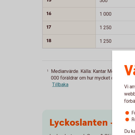
15
500
16
1 000
17
1 250
18
1 250
V
Medianvärde. Källa: Kantar Media som 
1
000 föräldrar om hur mycket de ger i vec
Tillbaka
Vi an
webbp
förbä
F
Lyckoslanten – ba
R
Du ka