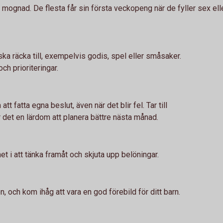
gnad. De flesta får sin första veckopeng när de fyller sex eller s
a räcka till, exempelvis godis, spel eller småsaker.
ch prioriteringar.
t fatta egna beslut, även när det blir fel. Tar till
r det en lärdom att planera bättre nästa månad.
net i att tänka framåt och skjuta upp belöningar.
n, och kom ihåg att vara en god förebild för ditt barn.