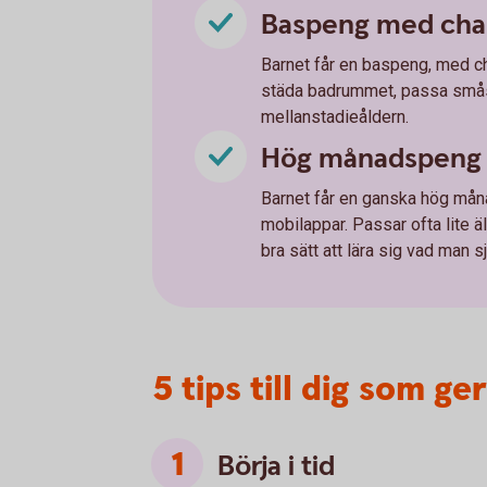
Baspeng med chan
Barnet får en baspeng, med ch
städa badrummet, passa småsy
mellanstadieåldern.
Hög månadspeng 
Barnet får en ganska hög månad
mobilappar. Passar ofta lite ä
bra sätt att lära sig vad man s
5 tips till dig som g
Börja i tid