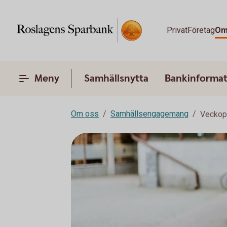
Privat
Företag
Om
Meny
Samhällsnytta
Bankinformat
Om oss
Samhällsengagemang
Veckop