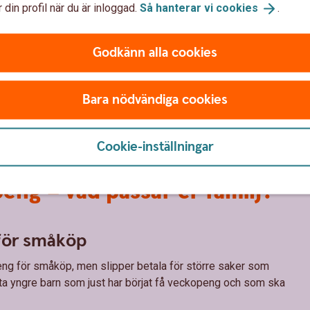
a år inspirerat barn till ekonomiskt hållbart
 din profil när du är inloggad.
Så hanterar vi
cookies
.
konomi? Hur når jag mina drömmar? Vad vill jag
Godkänn alla cookies
nten
Bara nödvändiga cookies
Cookie-inställningar
eng – vad passar er familj?
för småköp
eng för småköp, men slipper betala för större saker som
ofta yngre barn som just har börjat få veckopeng och som ska