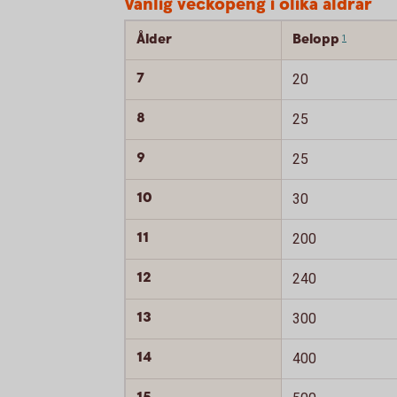
Vanlig veckopeng i olika åldrar
Ålder
Belopp
1
7
20
8
25
9
25
10
30
11
200
12
240
13
300
14
400