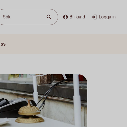
Sök
Bli kund
Logga in
oss