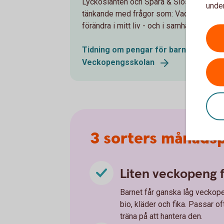
Lyckoslanten och Spara & Slösa har i mång
under
tänkande med frågor som: Vad är private
förändra i mitt liv - och i samhället?
Tidning om pengar för barn,
Lyckosla
Veckopengsskolan
3 sorters månadsp
Liten veckopeng 
Barnet får ganska låg veckop
bio, kläder och fika. Passar 
träna på att hantera den.