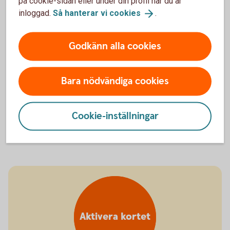
på cookie-sidan eller under din profil när du är
inloggad.
Så hanterar vi
cookies
.
Godkänn alla cookies
Bara nödvändiga cookies
Vad vill du göra?
Har du fått hem ett nytt kort? Kontrollera då direkt att
Cookie-inställningar
uppgifter på kortet stämmer. Läs mer om hur du kommer i
gång och vad du kan göra i olika situationer.
Aktivera kortet