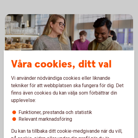
Våra cookies, ditt val
Vi använder nödvändiga cookies eller liknande
tekniker för att webbplatsen ska fungera för dig. Det
Kolla in våra olika kort
finns även cookies du kan välja som förbättrar din
upplevelse:
Funderar du på att skaffa ett eller flera kort? Jämför
våra kreditkort och bankkort för att se vad som
Funktioner, prestanda och statistik
passar dig.
Relevant marknadsföring
Jämför kreditkort och
bankkort
Du kan ta tillbaka ditt cookie-medgivande när du vill,