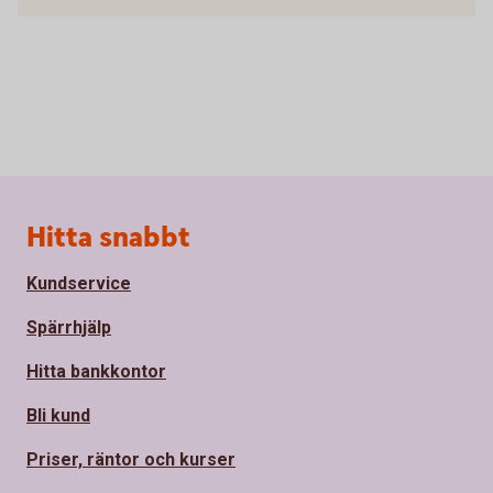
Sidfot
Hitta snabbt
Kundservice
Spärrhjälp
Hitta bankkontor
Bli kund
Priser, räntor och kurser