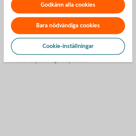
Godkänn alla cookies
Singö
Bara nödvändiga cookies
- Mitt smultronställe är Länsmansrundan på Singö.
Det är en slinga på ca 5 km som är perfekt för
Cookie-inställningar
promenad, löpning eller cykel och där man får
uppleva skog, hav och tystnad, berättar Charlotte
som är VD på Roslagens Sparbank.