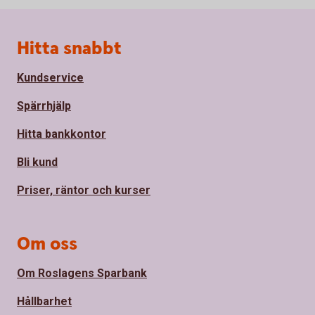
Sidfot
Hitta snabbt
Kundservice
Spärrhjälp
Hitta bankkontor
Bli kund
Priser, räntor och kurser
Om oss
Om Roslagens Sparbank
Hållbarhet