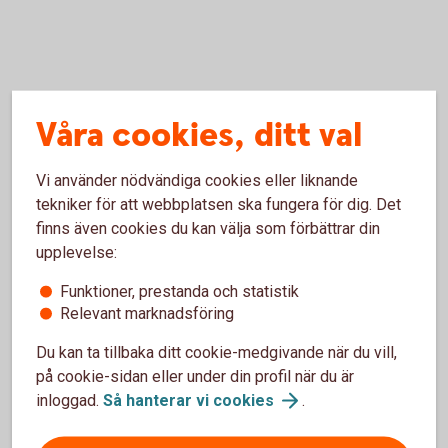
Rånäs slott
Våra cookies, ditt val
- Hit cyklar du med barnen och äter glass! På kvällen
Vi använder nödvändiga cookies eller liknande
hänger du med på grillkväll eller på konsert vid
tekniker för att webbplatsen ska fungera för dig. Det
slottet. Det blir lätt en oförglömlig upplevelse - som
finns även cookies du kan välja som förbättrar din
för mig när jag lyssnade på Carola i slottsparken!
upplevelse:
Prova Rånäs egna fantastiska produkter, chokladen,
osten, vinet och Rånäs Brännvin. P.s sover du kvar i
Funktioner, prestanda och statistik
rätt rum kanske du träffar Rånäs spöke…, säger
Relevant marknadsföring
Angelica som arbetar som företagsrådgivare i
Du kan ta tillbaka ditt cookie-medgivande när du vill,
Rimbo.
på cookie-sidan eller under din profil när du är
inloggad.
Så hanterar vi
cookies
.