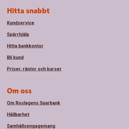
Sidfot
Hitta snabbt
Kundservice
Spärrhjälp
Hitta bankkontor
Bli kund
Priser, räntor och kurser
Om oss
Om Roslagens Sparbank
Hållbarhet
Samhällsengagemang