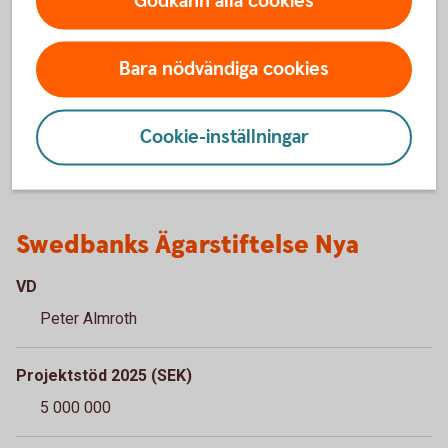
Godkänn alla cookies
Sparbanksstiftelsen Norrlands Riskkapitalstiftelse.
Mer info
Bara nödvändiga cookies
Swedbanks Ägarstiftelse Norrland
(sparbanksstiftelsennorrland.se)
Cookie-inställningar
Swedbanks Ägarstiftelse Nya
VD
Peter Almroth
Projektstöd 2025 (SEK)
5 000 000