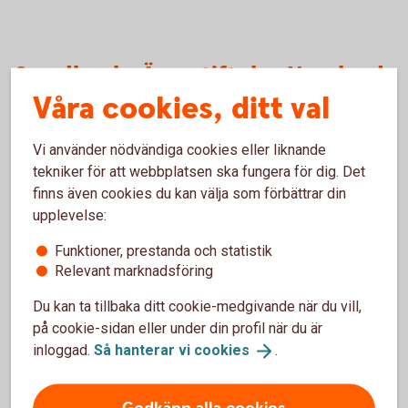
Swedbanks Ägarstiftelse Norrland
Våra cookies, ditt val
VD
Frida Anundsson
Vi använder nödvändiga cookies eller liknande
tekniker för att webbplatsen ska fungera för dig. Det
finns även cookies du kan välja som förbättrar din
Projektstöd 2025 (SEK)
upplevelse:
2 719 225
Funktioner, prestanda och statistik
Relevant marknadsföring
Specifika områden för samhällsengagemang
Konstnärsstipendium, Stipendier till ungdomar inom
Du kan ta tillbaka ditt cookie-medgivande när du vill,
skididrott och Unga Ideella Krafter; Ung Företagsamhet;
på cookie-sidan eller under din profil när du är
Ung ekonomi; Lokala potter till Swedbanks lokalkontor;
inloggad.
Så hanterar vi
cookies
.
Stipendier till forskare; Tillväxtdagar samt regionala
satsningar inom näringslivet. Bidrag till