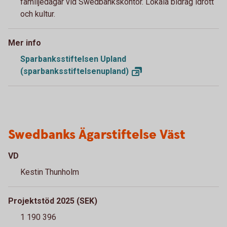
familjedagar vid Swedbankskontor. Lokala bidrag idrott
och kultur.
Mer info
Sparbanksstiftelsen Upland
(sparbanksstiftelsenupland)
Swedbanks Ägarstiftelse Väst
VD
Kestin Thunholm
Projektstöd 2025 (SEK)
1 190 396