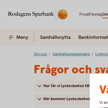
Privat
Företag
Om
Meny
Samhällsnytta
Bankinformat
Om oss
Samhällsengagemang
Lyckos
Frågor och sv
V
Hur får vi Lyckoslanten till vår skola?
När kommer Lyckoslanten?
Vi an