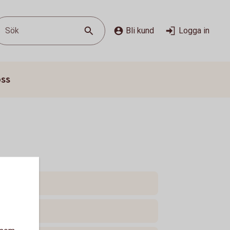
Sök
Bli kund
Logga in
oss