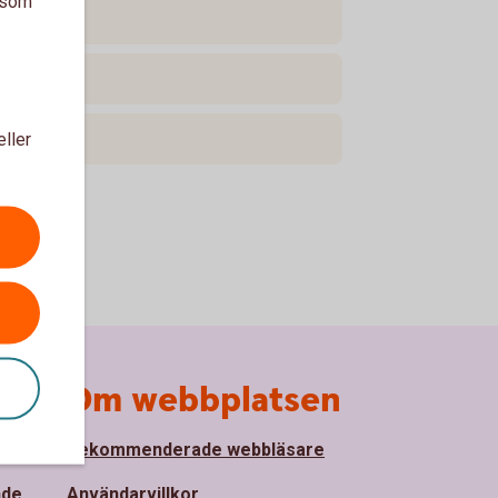
a som
eller
Om webbplatsen
Rekommenderade webbläsare
nde
Användarvillkor