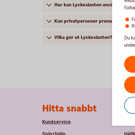
webbp
Hur kan Lyckoslanten användas i un
förbä
F
Kan privatpersoner prenumerera?
R
Vilka ger ut Lyckoslanten?
Du ka
under
Sidfot
Hitta snabbt
Om
Kundservice
Om R
Spärrhjälp
Håll