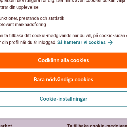
latsen ska fungera för dig. Det finns även cookies du kan välj
dervisningen?
ttrar din upplevelse:
unktioner, prestanda och statistik
elevant marknadsföring
n ta tillbaka ditt cookie-medgivande när du vill, på cookie-sidan 
 din profil när du är inloggad.
Så hanterar vi
cookies
.
Godkänn alla cookies
Bara nödvändiga cookies
Cookie-inställningar
 oss
Säkerhet och
integritet
oslagens Sparbank
barhet
Ta tillbaka cookie-medgiva