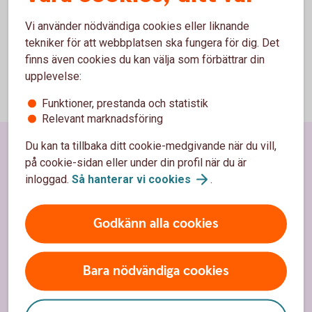
Vi använder nödvändiga cookies eller liknande
tekniker för att webbplatsen ska fungera för dig. Det
finns även cookies du kan välja som förbättrar din
upplevelse:
Funktioner, prestanda och statistik
Relevant marknadsföring
Du kan ta tillbaka ditt cookie-medgivande när du vill,
Sidfot
Hitta snabbt
på cookie-sidan eller under din profil när du är
inloggad.
Så hanterar vi
cookies
.
Kundservice
Spärrhjälp
Godkänn alla cookies
Hitta bankkontor
Bara nödvändiga cookies
Bli kund
Priser, räntor och kurser