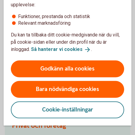
upplevelse:
Tors:
10:00 - 18:00
Fre:
10:00 - 15:00
Funktioner, prestanda och statistik
Helger:
Stängt
Relevant marknadsföring
Besöksadress:
Du kan ta tillbaka ditt cookie-medgivande när du vill,
Danskes Gränd 2,
på cookie-sidan eller under din profil när du är
761 30 Norrtälje
inloggad.
Så hanterar vi
cookies
.
Telefon:
0176 - 770
00
Godkänn alla cookies
Bara nödvändiga cookies
Cookie-inställningar
Rimbo
Privat och företag