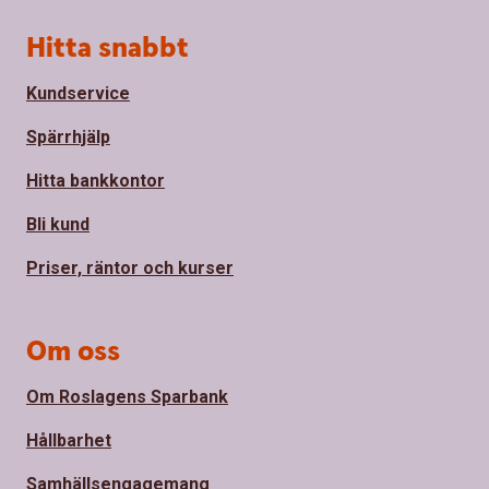
Sidfot
Hitta snabbt
Kundservice
Spärrhjälp
Hitta bankkontor
Bli kund
Priser, räntor och kurser
Om oss
Om Roslagens Sparbank
Hållbarhet
Samhällsengagemang