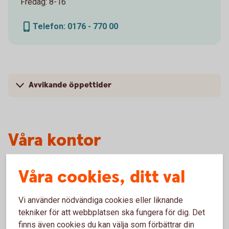
Fredag: 8-16
Telefon: 0176 - 770 00
Avvikande öppettider
Våra kontor
Våra cookies, ditt val
Norrtälje centrum
Vi använder nödvändiga cookies eller liknande
Privat, företag och huvudkontor
tekniker för att webbplatsen ska fungera för dig. Det
finns även cookies du kan välja som förbättrar din
Mån - Ons:
10:00 - 16:00