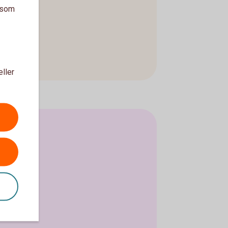
a som
eller