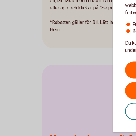
bil, lätt lastbil och husbil. Din rabatt och
webbp
eller app och klickar på ”Se pris”.
förbä
*Rabatten gäller för Bil, Lätt lastbil och 
F
Hem.
R
Du ka
under