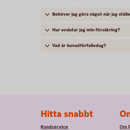
Behöver jag göra något när jag ställ
Hur avslutar jag min försäkring?
Vad är huvudförfallodag?
Sidfot
Hitta snabbt
Om
Kundservice
Om R