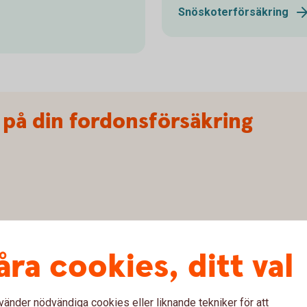
Snöskoterförsäkring
 på din fordonsförsäkring
åra cookies, ditt val
kring får du 20 % rabatt på försäkringen för
vänder nödvändiga cookies eller liknande tekniker för att