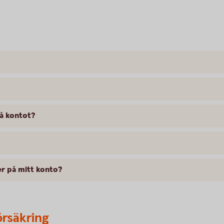
på kontot?
er på mitt konto?
örsäkring