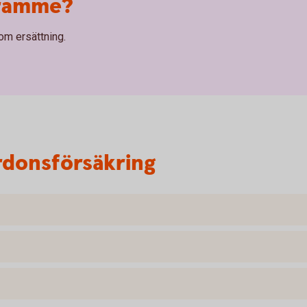
framme?
om ersättning.
rdonsförsäkring