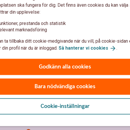
 ditt pris visas när du är inloggad i internetbank
latsen ska fungera för dig. Det finns även cookies du kan välj
ttrar din upplevelse:
Husbil när du har försäkringen Villahem, Villa eller
unktioner, prestanda och statistik
elevant marknadsföring
n ta tillbaka ditt cookie-medgivande när du vill, på cookie-sidan 
 din profil när du är inloggad.
Så hanterar vi
cookies
.
Godkänn alla cookies
Bara nödvändiga cookies
Anmäl skada
Cookie-inställningar