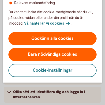
Relevant marknadsföring
Du kan ta tillbaka ditt cookie-medgivande när du vill,
Pris för tillvalstjänster tillkommer.
Tillbaka
1
på cookie-sidan eller under din profil när du är
inloggad.
Så hanterar vi
cookies
.
Ingår utan kostnad i våra kundpaket.
Tillbaka
2
Godkänn alla cookies
Prislista betalningstjänster för
tillvalstjänster
Bara nödvändiga cookies
Mer om internetbanken
Cookie-inställningar
För dig med enskild firma
Olika sätt att identifiera dig och logga in i
internetbanken