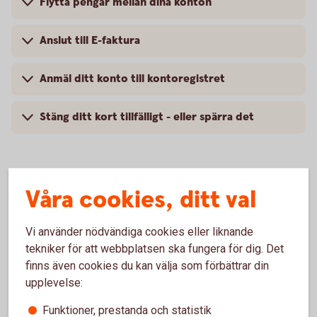
Flytta pengar mellan dina konton
Anslut till E-faktura
Anmäl ditt konto till kontoregistret
Stäng ditt kort tillfälligt - eller spärra det
Våra cookies, ditt val
Pris för Internetbanken
Vi använder nödvändiga cookies eller liknande
Årsavgift
tekniker för att webbplatsen ska fungera för dig. Det
0 kr
1
finns även cookies du kan välja som förbättrar din
upplevelse:
Årsavgift Internetbetalning
Funktioner, prestanda och statistik
300 kr
2