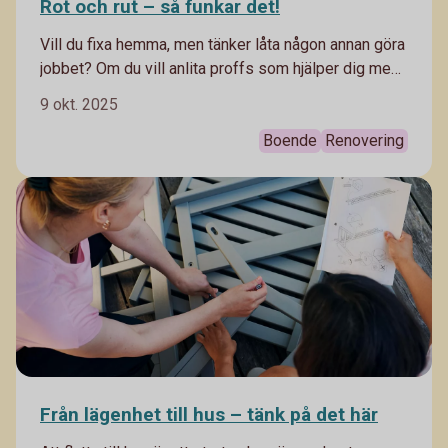
Rot och rut – så funkar det!
Vill du fixa hemma, men tänker låta någon annan göra
jobbet? Om du vill anlita proffs som hjälper dig med
städning eller trädgårdsarbete eller låta någon
9 okt. 2025
fackkunnig renovera ditt badrum kan du göra avdrag
för det.
Boende
Renovering
Från lägenhet till hus – tänk på det här