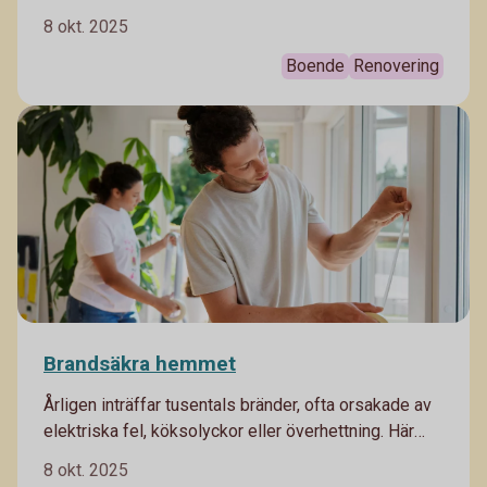
energirenovering. Ett annat att se över sitt hem för
8 okt. 2025
att hitta små energitjuvar. Bra både för din plånbok
och för miljön.
Boende
Renovering
Brandsäkra hemmet
Årligen inträffar tusentals bränder, ofta orsakade av
elektriska fel, köksolyckor eller överhettning. Här
kommer våra bästa tips hur du kan minimera risken
8 okt. 2025
för brand.