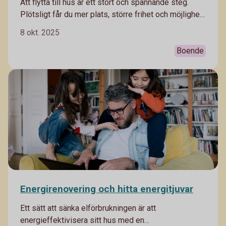
Att flytta till hus är ett stort och spännande steg.
Plötsligt får du mer plats, större frihet och möjlighet
att skapa ett hem som verkligen passar dig, men
8 okt. 2025
samtidigt innebär det nya kostnader och ansvar. Vår
privatekonom Arturo Arques ger dig sex tips på vad
Boende
du kan tänka på när du flyttar till ett hus.
Energirenovering och hitta energitjuvar
Ett sätt att sänka elförbrukningen är att
energieffektivisera sitt hus med en