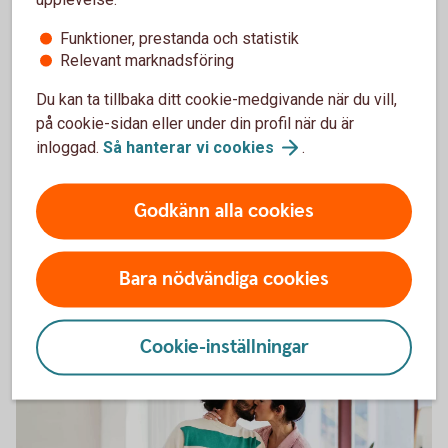
Funktioner, prestanda och statistik
Relevant marknadsföring
160596519
Checklista för vad ditt hus behöver under
Du kan ta tillbaka ditt cookie-medgivande när du vill,
ett år
på cookie-sidan eller under din profil när du är
inloggad.
Så hanterar vi
cookies
.
Att följa en checklista för att se om ditt hus under
respektive säsong är ett bra sätt att undvika oväntade
Godkänn alla cookies
överraskningar. Här får du expertens tips om det viktigaste
att ha koll på.
Bara nödvändiga cookies
Vilket underhåll behöver ditt
hus?
Cookie-inställningar