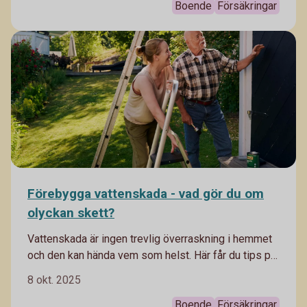
Boende
Försäkringar
Förebygga vattenskada - vad gör du om
olyckan skett?
Vattenskada är ingen trevlig överraskning i hemmet
och den kan hända vem som helst. Här får du tips på
hur du kan förebygga vattenskada och hur du bör
8 okt. 2025
agera om olyckan redan inträffat.
Boende
Försäkringar