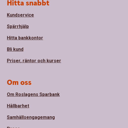
Sidfot
Hitta snabbt
Kundservice
Spärrhjälp
Hitta bankkontor
Bli kund
Priser, räntor och kurser
Om oss
Om Roslagens Sparbank
Hållbarhet
Samhällsengagemang