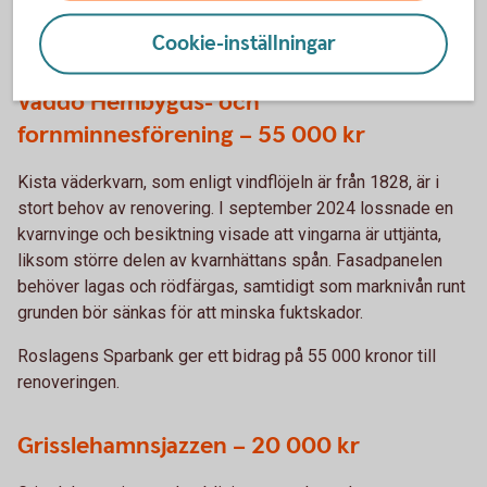
informationsskyltar som hjälper cyklister och
gångtrafikanter att hitta och njuta av den nya leden.
Cookie-inställningar
Väddö Hembygds- och
fornminnesförening – 55 000 kr
Kista väderkvarn, som enligt vindflöjeln är från 1828, är i
stort behov av renovering. I september 2024 lossnade en
kvarnvinge och besiktning visade att vingarna är uttjänta,
liksom större delen av kvarnhättans spån. Fasadpanelen
behöver lagas och rödfärgas, samtidigt som marknivån runt
grunden bör sänkas för att minska fuktskador.
Roslagens Sparbank ger ett bidrag på 55 000 kronor till
renoveringen.
Grisslehamnsjazzen – 20 000 kr