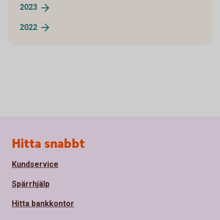
2023
2022
Sidfot
Hitta snabbt
Kundservice
Spärrhjälp
Hitta bankkontor