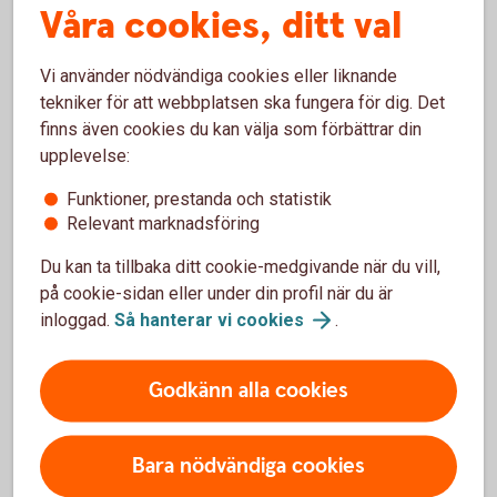
Roslagens Sparbank ger ett bidrag på 10 000 kronor för
Våra cookies, ditt val
arrangemanget av Ateljérundan 2025.
Vi använder nödvändiga cookies eller liknande
Väddö Musiksällskap – 10 000 kr
tekniker för att webbplatsen ska fungera för dig. Det
finns även cookies du kan välja som förbättrar din
Musiksällskapet arrangerar årligen en spelmansstämma vid
upplevelse:
Kista Hembygdsgård - en höjdpunkt i Väddöbygdens kultur-
Funktioner, prestanda och statistik
och musikliv.
Relevant marknadsföring
Roslagens Sparbank ger ett bidrag på 10 000 kronor till
Du kan ta tillbaka ditt cookie-medgivande när du vill,
årets upplaga av spelmansstämman.
på cookie-sidan eller under din profil när du är
inloggad.
Så hanterar vi
cookies
.
Väddöbygden Ideell förening - 25 000 kr
Föreningen har i flera år arbetat med den nya gång- och
Godkänn alla cookies
cykelvägen från Älmsta via Edeby upp till Grisslehamn, som
skapar en trygg färdväg vid sidan av den stora vägen.
Bara nödvändiga cookies
Roslagens Sparbank ger ett bidrag på 25 000 kronor för