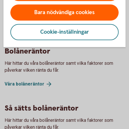
påverka beloppen som du ska betala om du till
exempel har inkomst i annan valuta än lånet.
Bara nödvändiga cookies
Lånet förutsätter att säkerhet lämnas i form av
pant i bostad.
Cookie-inställningar
Bolåneräntor
Här hittar du våra bolåneräntor samt vilka faktorer som
påverkar vilken ränta du får.
Våra
bolåneräntor
Så sätts bolåneräntor
Här hittar du våra bolåneräntor samt vilka faktorer som
påverkar vilken ränta du får.