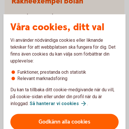
Räkneexempel bolån
Ett lånebelopp på 1 000 000 kronor, till 3,89 %
ränta (3 mån bunden, listränta senast ändrad
Våra cookies, ditt val
2026-05-29), med rak amortering
återbetalningstid 50 år, effektiv ränta: 3,96 % (ej
Vi använder nödvändiga cookies eller liknande
Nyckelkund 3,96 %).
tekniker för att webbplatsen ska fungera för dig. Det
Första månadsbetalningen inklusive amortering
finns även cookies du kan välja som förbättrar din
är 4 908 kronor, sista månadsbetalningen
inklusive amortering är 1 672 kronor, totalt
upplevelse:
belopp att betala om räntan är oförändrad under
Funktioner, prestanda och statistik
lånets löptid är 1 974 121 kronor. Antalet
Relevant marknadsföring
avbetalningar är 600 stycken.
Exemplet bygger på månatliga aviseringar, utan
Du kan ta tillbaka ditt cookie-medgivande när du vill,
uppläggningsavgift eller aviseringskostnad,
på cookie-sidan eller under din profil när du är
förutsatt att du är Nyckelkund och aviseras
inloggad.
Så hanterar vi
cookies
.
digitalt. För ej Nyckelkund tillkommer
uppläggningsavgift på 650 kronor. Vid postala
avier tillkommer en kostnad på 45 kronor i
Godkänn alla cookies
aviavgift. Valutakursförändringar kan komma att