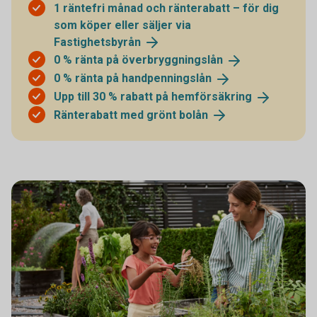
1 räntefri månad och ränterabatt – för dig
som köper eller säljer via
Fastighetsbyrån
0 % ränta på
överbryggningslån
0 % ränta på
handpenningslån
Upp till 30 % rabatt på
hemförsäkring
Ränterabatt med grönt
bolån