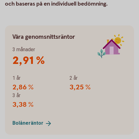
och baseras på en individuell bedömning.
Våra genomsnittsräntor
3 månader
2,91 %
1 år
2 år
2,86 %
3,25 %
3 år
3,38 %
Bolåneräntor