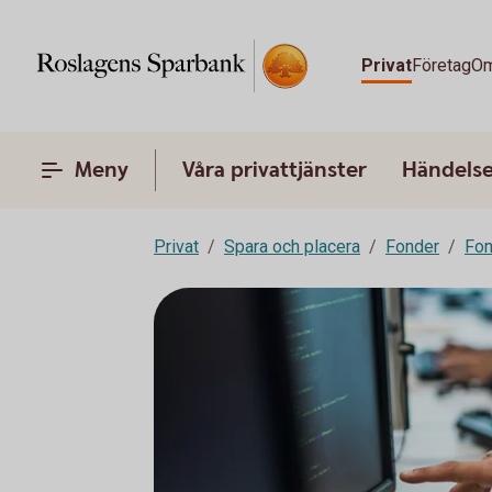
Privat
Företag
Om
Meny
Våra privattjänster
Händelser
Privat
Spara och placera
Fonder
Fon