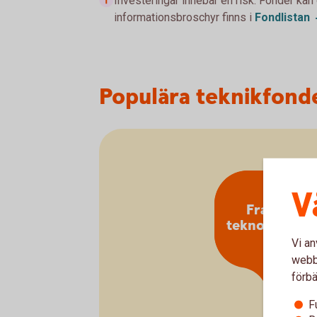
Investeringar innebär en risk. Fonder kan
informationsbroschyr finns i
Fondlistan
Populära teknikfond
V
Framtiden
teknologitre
Vi an
webbp
förbä
F