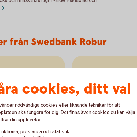
 öka och minska kraftigt i värde. Faktablad och
.
er från Swedbank Robur
åra cookies, ditt val
s
nder
inno
vänder nödvändiga cookies eller liknande tekniker för att
latsen ska fungera för dig. Det finns även cookies du kan välj
ttrar din upplevelse:
unktioner, prestanda och statistik