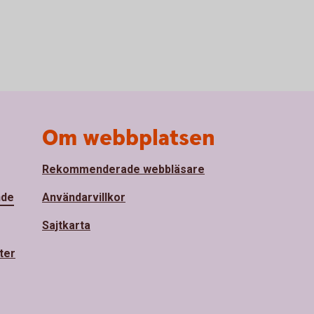
Om webbplatsen
Rekommenderade webbläsare
nde
Användarvillkor
Sajtkarta
ter