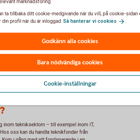
elevant marknadsföring
Ny Teknik
n ta tillbaka ditt cookie-medgivande när du vill, på cookie-sidan 
 din profil när du är inloggad.
Så hanterar vi
cookies
.
nikbolag, främst i USA,
Ny Teknik investerar i sm
edare. Här väljs bolag som
teknikens alla hörn, främst
Godkänn alla cookies
jänster som driver vår
Den satsar på bolag inom IT
industriteknik.
Bara nödvändiga cookies
tveckling
Swedbank Robur Ny Tekn
Cookie-inställningar
?
g inom tekniksektorn – till exempel inom IT,
r. Hos oss kan du handla teknikfonder från
. Kom i gång med ett fondsparande i en