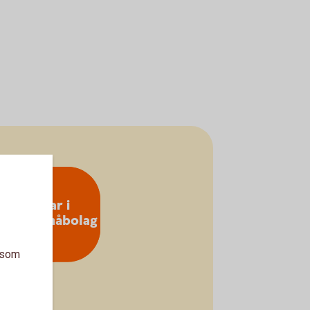
Investerar i
vativa småbolag
a som