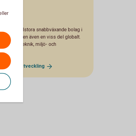
eller
å- och medelstora snabbväxande bolag i
 i Norden men även en viss del globalt.
, medicinteknik, miljö- och
ik A - se
utveckling