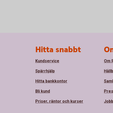
Sidfot
Hitta snabbt
Om
Kundservice
Om R
Spärrhjälp
Håll
Hitta bankkontor
Sam
Bli kund
Pre
Priser, räntor och kurser
Jobb