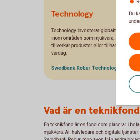
R
Technology
Du ka
under
Technology investerar globalt i stora tek
inom områden som mjukvara, IT och halvl
tillverkar produkter eller tillhandahåller t
vardag.
Swedbank Robur Technology A - se
u
Vad är en teknikfond
En teknikfond är en fond som placerar i bola
mjukvara, AI, halvledare och digitala tjänste
Swedbank Robur, men även från andra bolag