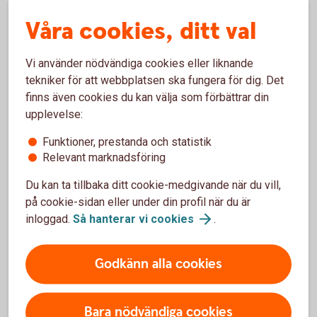
tydligt klimatfokus genom att de förvaltas i linje med
Våra cookies, ditt val
Parisavtalet, vilket bland annat innebär att bolag med
låga utsläpp av växthusgaser premieras. Det finns
Vi använder nödvändiga cookies eller liknande
sex olika fonder med olika inriktningar.
tekniker för att webbplatsen ska fungera för dig. Det
Access Edge USA
finns även cookies du kan välja som förbättrar din
Access Edge Global
upplevelse:
Access Edge Europe
Access Edge Japan
Funktioner, prestanda och statistik
Access Edge Sweden
Relevant marknadsföring
Access Edge Emerging Markets
Du kan ta tillbaka ditt cookie-medgivande när du vill,
på cookie-sidan eller under din profil när du är
Swedbank Robur Access Edge – se
inloggad.
Så hanterar vi
cookies
.
utveckling
Godkänn alla cookies
Indexfonder och indexnära fonder
Bara nödvändiga cookies