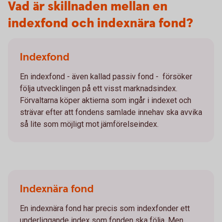
Vad är skillnaden mellan en
indexfond och indexnära fond?
Indexfond
En indexfond - även kallad passiv fond - försöker
följa utvecklingen på ett visst marknadsindex.
Förvaltarna köper aktierna som ingår i indexet och
strävar efter att fondens samlade innehav ska avvika
så lite som möjligt mot jämförelseindex.
Indexnära fond
En indexnära fond har precis som indexfonder ett
underliggande index som fonden ska följa. Men