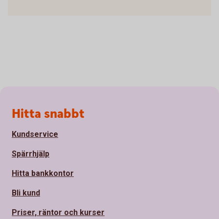
Sidfot
Hitta snabbt
Kundservice
Spärrhjälp
Hitta bankkontor
Bli kund
Priser, räntor och kurser