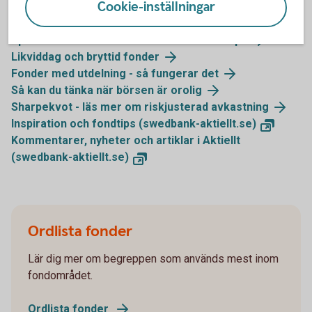
Mer information och fondtips
Cookie-inställningar
Sparande och risk - mer information och tips
Likviddag och bryttid fonder
Fonder med utdelning - så fungerar det
Så kan du tänka när börsen är orolig
Sharpekvot - läs mer om riskjusterad avkastning
Inspiration och fondtips (swedbank-aktiellt.se)
Kommentarer, nyheter och artiklar i Aktiellt
(swedbank-aktiellt.se)
Ordlista fonder
Lär dig mer om begreppen som används mest inom
fondområdet.
Ordlista fonder