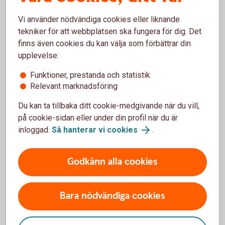
fondavgifter.
Vi använder nödvändiga cookies eller liknande
Fondavgifter
tekniker för att webbplatsen ska fungera för dig. Det
finns även cookies du kan välja som förbättrar din
upplevelse:
Funktioner, prestanda och statistik
Relevant marknadsföring
Skatt på fonder
Du kan ta tillbaka ditt cookie-medgivande när du vill,
Hur fungerar det med skatt på fonder? Svaret är att
på cookie-sidan eller under din profil när du är
det beror på vilket sätt du väljer att spara på. Läs
inloggad.
Så hanterar vi cookies
.
mer om fondbeskattning.
Godkänn alla cookies
Skatt på fonder
Bara nödvändiga cookies