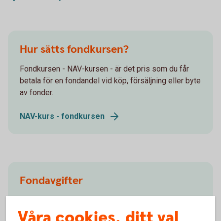
Hur sätts fondkursen?
Fondkursen - NAV-kursen - är det pris som du får
betala för en fondandel vid köp, försäljning eller byte
av fonder.
NAV-kurs - fondkursen
Fondavgifter
När du sparar i fonder ingår alla avgifter och är inget
Våra cookies, ditt val
du egentligen behöver tänka på. Läs mer om