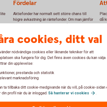
Fördelar
At
lite
Aktiefonder har normalt sett större chans till
Plac
högre avkastning än räntefonder. Om man jämför
då k
med enskilda aktieplaceringar så är även risken
ränt
na de
mindre och det blir enklare för dig, då förvaltarna
spar
åra cookies, ditt val
håller koll på företagen som ingår i fonden och
fond
marknaden.
valu
vänder nödvändiga cookies eller liknande tekniker för att
latsen ska fungera för dig. Det finns även cookies du kan välj
Bredare aktiefond
ttrar din upplevelse:
unktioner, prestanda och statistik
ingsinriktning inom skarpt
De bredare aktiefonderna har e
elevant marknadsföring
åden. De köper alltså enbart
inom flera olika branscher och
eografiskt område. Avgifter
investeringsstrategi. Syftet är
n ta tillbaka ditt cookie-medgivande när du vill, på cookie-sidan 
e aktiefonderna, än för de
vara beroende av viss bransch
 din profil när du är inloggad.
Så hanterar vi
cookies
.
risknivåer är i regel medelhög