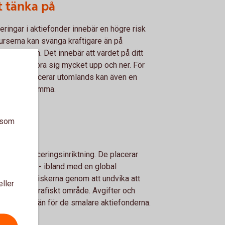
t tänka på
eringar i aktiefonder innebär en högre risk
urserna kan svänga kraftigare än på
emarknaden. Det innebär att värdet på ditt
ande kan röra sig mycket upp och ner. För
er som placerar utomlands kan även en
tarisk tillkomma.
a som
er
n bred placeringsinriktning. De placerar
 marknader - ibland med en global
 att sprida riskerna genom att undvika att
eller
 eller geografiskt område. Avgifter och
a och lägre än för de smalare aktiefonderna.