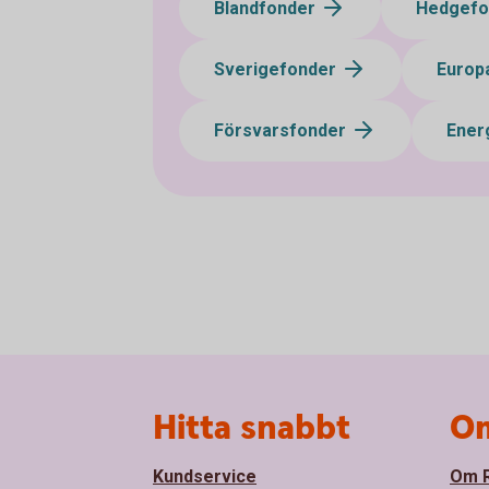
Blandfonder
Hedgef
Sverigefonder
Europ
Försvarsfonder
Ener
Sidfot
Hitta snabbt
Om
Kundservice
Om R