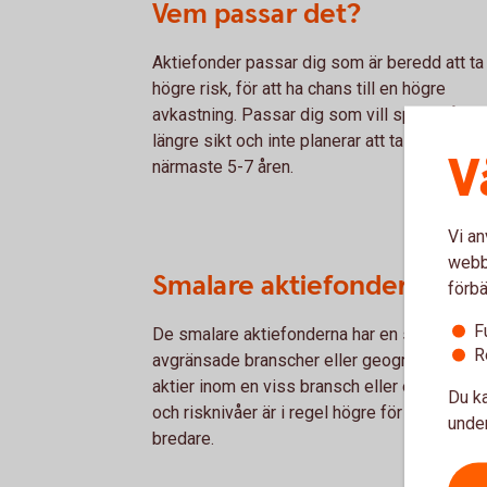
Vem passar det?
Aktiefonder passar dig som är beredd att ta 
högre risk, för att ha chans till en högre
avkastning. Passar dig som vill spara på lite
längre sikt och inte planerar att ta ut pengar
V
närmaste 5-7 åren.
Vi an
webbp
Smalare aktiefonder
förbä
F
De smalare aktiefonderna har en smal placer
R
avgränsade branscher eller geografiska omr
aktier inom en viss bransch eller ett visst g
Du ka
och risknivåer är i regel högre för de smalar
under
bredare.