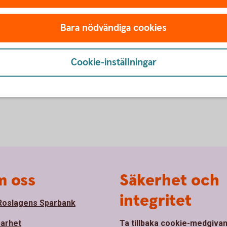
 RFSL:s huvudkontor i
miljen bor i ett nyrenoverat
Mamman jobbar som polis i ko
kronor. Hon har två barn som är 
Bara nödvändiga cookies
Rimbo på två
rum och kök.
Cookie-inställningar
 oss
Säkerhet och
integritet
oslagens Sparbank
barhet
Ta tillbaka cookie-medgiva