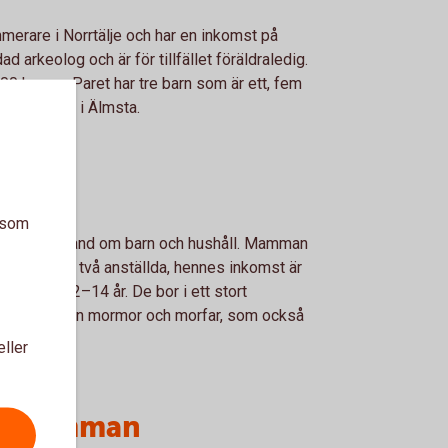
rare i Norrtälje och har en inkomst på
d arkeolog och är för tillfället föräldraledig.
00 kronor. Paret har tre barn som är ett, fem
ttiotalsvilla i Älmsta.
a som
ma och tar hand om barn och hushåll. Mamman
nschen med två anställda, hennes inkomst är
i åldrarna 2–14 år. De bor i ett stort
jen ingår även mormor och morfar, som också
eller
e mamman