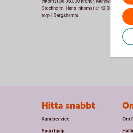
inkomst på 38.000 kronor. Mannen jobbar på
Stockholm. Hans inkomst är 42.000 kronor. Fa
torp i Bergshamra.
Sidfot
Hitta snabbt
Om
Kundservice
Om R
Spärrhjälp
Håll