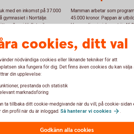
ruk med en inkomst på 37.000
Mamman arbetar som programme
å gymnasiet i Norrtälje.
45.000 kronor. Pappan är utbilda
ättsradhus i Hallstavik.
Hans ordinarie inkomst är 46.0
och nio år. Familjen bor i en sju
åra cookies, ditt val
Storfamiljen
vänder nödvändiga cookies eller liknande tekniker för att
 Norrtälje med en inkomst på
latsen ska fungera för dig. Det finns även cookies du kan välj
re på en klinik i Danderyd och
I storfamiljen är pappan hem
ttrar din upplevelse:
hund och bor i en villa i
har en mindre firma i byggbra
unktioner, prestanda och statistik
48.000 kronor. De har fem barn 
elevant marknadsföring
gammalt hus på Blidö. I famil
bor på samma gård.
n ta tillbaka ditt cookie-medgivande när du vill, på cookie-sidan 
ett barn
 din profil när du är inloggad.
Så hanterar vi
cookies
.
Ensamståend
 som plattsättare på NCC med en
Godkänn alla cookies