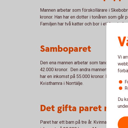
Mannen arbetar som förskollärare i Skebob
kronor. Han har en dotter i tonåren som går p
Familjen har två katter och bor i ett bostadsr
V
Samboparet
Vi an
Den ena mannen arbetar som tandhygienist i
webbp
42.000 kronor. Den andra mannen är tandläka
förbä
har en inkomst på 55.000 kronor. Paret har en 
F
Kvisthamra i Norrtälje.
R
Du ka
Det gifta paret med 
under
Paret har ett barn på tre år. Kvinnan jobbar