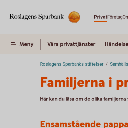
Privat
Företag
Om
Meny
Våra privattjänster
Händelser
Roslagens Sparbanks stiftelser
Samhälls
Familjerna i p
Här kan du läsa om de olika familjerna 
Ensamstående papp