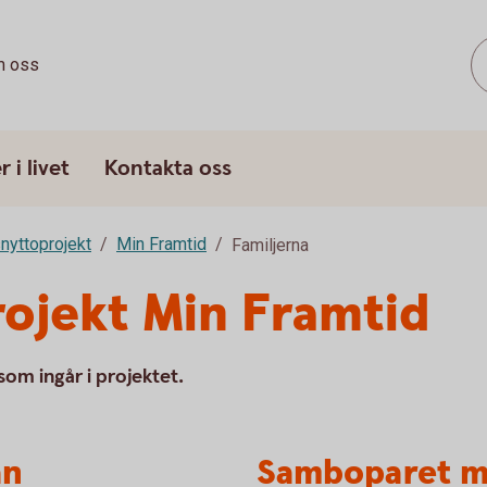
 oss
 i livet
Kontakta oss
nyttoprojekt
Min Framtid
Familjerna
rojekt Min Framtid
som ingår i projektet.
an
Samboparet m