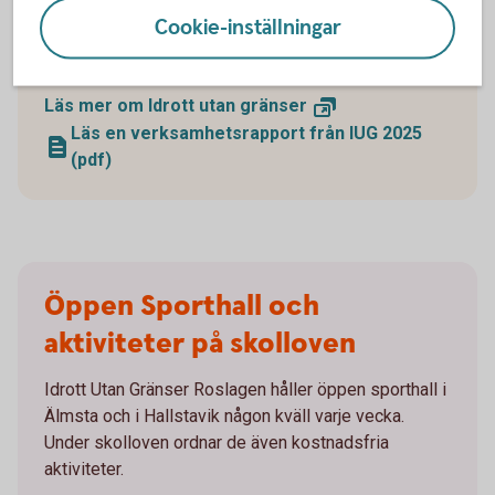
Möjliggörs av en unik konstellation bestående av
Cookie-inställningar
Norrtälje kommun, Roslagens Sparbanks
Stiftelser och ICA Flygfyren.
Läs mer om Idrott utan
gränser
Läs en verksamhetsrapport från IUG 2025
(pdf)
Öppen Sporthall och
aktiviteter på skolloven
Idrott Utan Gränser Roslagen håller öppen sporthall i
Älmsta och i Hallstavik någon kväll varje vecka.
Under skolloven ordnar de även kostnadsfria
aktiviteter.