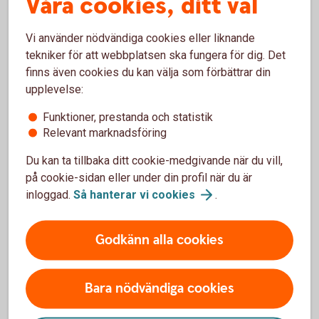
Våra cookies, ditt val
Hallstavik(efterskolverksamhet)
Vi använder nödvändiga cookies eller liknande
tekniker för att webbplatsen ska fungera för dig. Det
finns även cookies du kan välja som förbättrar din
upplevelse:
Om IUG
Funktioner, prestanda och statistik
Relevant marknadsföring
Målet med Idrott utan gränser (IUG) är att
stärka
Du kan ta tillbaka ditt cookie-medgivande när du vill,
barnens självkänsla och självförtroende
och
på cookie-sidan eller under din profil när du är
därmed få dem att se större möjligheter för
inloggad.
Så hanterar vi
cookies
.
framtiden. IUGs ledare finns på plats på
idrottslektionerna och raster samt anordnar
aktiviteter efter skoltid, på kvällar och lov. På så
Godkänn alla cookies
sätt får barn och ungdomar
prova på olika
idrotter och lockas till meningsfulla
fritidsaktiviteter.
Bara nödvändiga cookies
Bygger på
samarbete mellan offentlig, privat
och ideell sektor