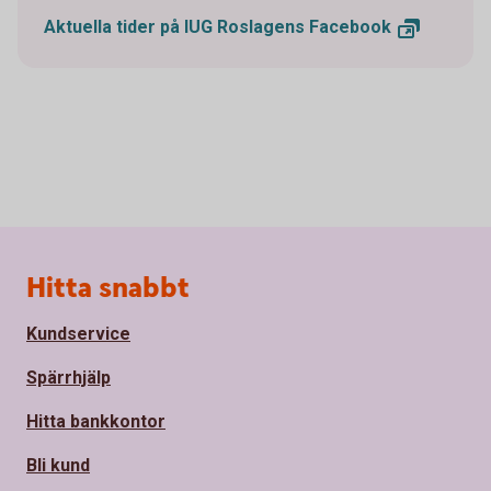
Aktuella tider på IUG Roslagens
Facebook
Sidfot
Hitta snabbt
Kundservice
Spärrhjälp
Hitta bankkontor
Bli kund