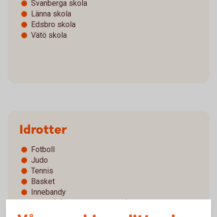
Svanberga skola
Länna skola
Edsbro skola
Vätö skola
Idrotter
Fotboll
Judo
Tennis
Basket
Innebandy
Padel (efterskolverksamhet)
Öppen sporthall i Älmsta och