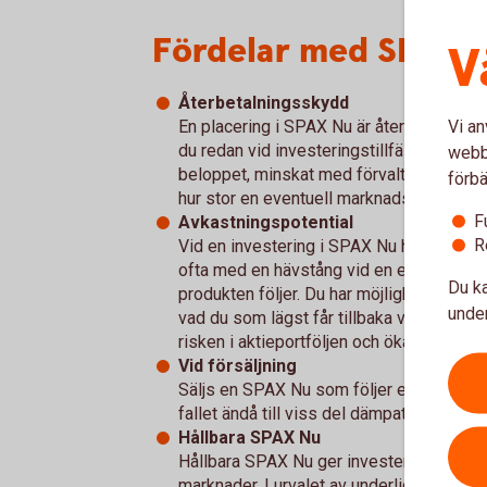
Fördelar med SPAX N
V
Återbetalningsskydd
Vi an
En placering i SPAX Nu är återbetalning
du redan vid investeringstillfället känner 
webbp
beloppet, minskat med förvaltningsavgif
förbä
hur stor en eventuell marknadsnedgång sk
F
Avkastningspotential
R
Vid en investering i SPAX Nu har du en
ofta med en hävstång vid en eventuell up
Du ka
produkten följer. Du har möjlighet att fö
under
vad du som lägst får tillbaka vid nedgån
risken i aktieportföljen och öka potential
Vid försäljning
Säljs en SPAX Nu som följer en underligg
fallet ändå till viss del dämpats tack va
Hållbara SPAX Nu
Hållbara SPAX Nu ger investerare möjlighe
marknader. I urvalet av underliggande mar