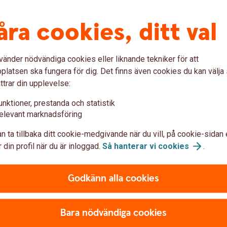
u är:
åra cookies, ditt val
vänder nödvändiga cookies eller liknande tekniker för att
sskyddad. Återbetalningsskyddet innebär att
till att du som lägst får tillbaka det nominella
latsen ska fungera för dig. Det finns även cookies du kan välj
ten, på återbetalningsdagen. Detta oavsett
ttrar din upplevelse:
ulle bli.
unktioner, prestanda och statistik
elevant marknadsföring
 exponering mot exempelvis aktiemarknaden,
pgång i det aktieindex eller den bolagskorg
n ta tillbaka ditt cookie-medgivande när du vill, på cookie-sidan 
lja med vid uppgång men känner på förhand till
 din profil när du är inloggad.
Så hanterar vi
cookies
.
g, en attraktiv egenskap som kan sänka
en i ränteportföljen.
Godkänn alla cookies
ande marknad som sjunkit kraftigt så har
re produktens konstruktion.
Bara nödvändiga cookies
t att följa hållbara underliggande
knad har extra hänsyn tagits till bland annat