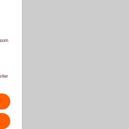
a som
eller