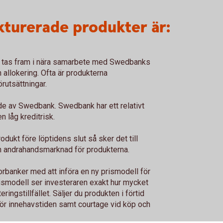
turerade produkter är:
er tas fram i nära samarbete med Swedbanks
 allokering. Ofta är produkterna
utsättningar.
de av Swedbank. Swedbank har ett relativt
n låg kreditrisk.
odukt före löptidens slut så sker det till
n andrahandsmarknad för produkterna.
rbanker med att införa en ny prismodell för
ismodell ser investeraren exakt hur mycket
ringstillfället. Säljer du produkten i förtid
 för innehavstiden samt courtage vid köp och