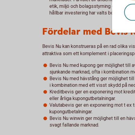
etik, miljö och bolagsstyrning och bolag
hållbar investering har valts bort.
Fördelar med Bevis 
Bevis Nu kan konstrueras på en rad olika v
attraktiva som ett komplement i placeringspo
Bevis Nu med kupong ger möjlighet till 
sjunkande marknad, ofta i kombination m
Bevis Nu med hävstång ger möjlighet til
i kombination med ett visst skydd på ne
Kreditbevis ger en exponering mot kredi
eller årliga kupongutbetalningar.
Valutabevis ger en exponering mot t ex ti
kupongutbetalningar.
Bevis Nu winwin ger möjlighet till en hä
svagt fallande marknad.