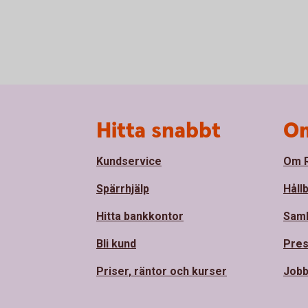
Sidfot
Hitta snabbt
Om
Kundservice
Om R
Spärrhjälp
Håll
Hitta bankkontor
Sam
Bli kund
Pre
Priser, räntor och kurser
Jobb