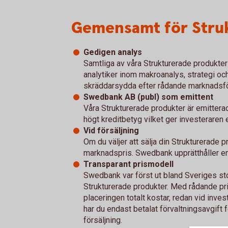
Gemensamt för Struk
Gedigen analys
Samtliga av våra Strukturerade produkt
analytiker inom makroanalys, strategi och
skräddarsydda efter rådande marknadsför
Swedbank AB (publ) som emittent
Våra Strukturerade produkter är emittera
högt kreditbetyg vilket ger investeraren e
Vid försäljning
Om du väljer att sälja din Strukturerade pr
marknadspris. Swedbank upprätthåller e
Transparant prismodell
Swedbank var först ut bland Sveriges sto
Strukturerade produkter. Med rådande pr
placeringen totalt kostar, redan vid investe
har du endast betalat förvaltningsavgift
försäljning.