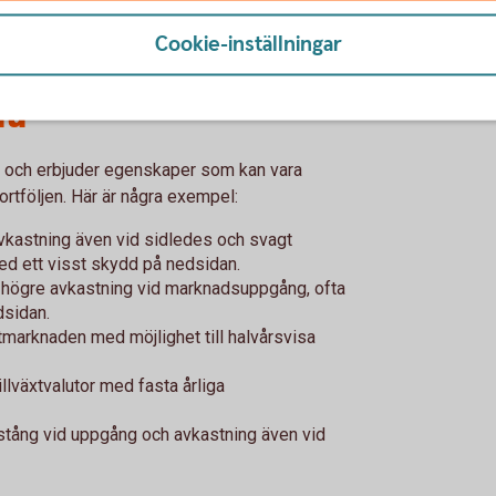
 som inte lever upp till Swedbanks krav på en
Cookie-inställningar
Nu
is och erbjuder egenskaper som kan vara
rtföljen. Här är några exempel:
avkastning även vid sidledes och svagt
ed ett visst skydd på nedsidan.
l högre avkastning vid marknadsuppgång, ofta
dsidan.
tmarknaden med möjlighet till halvårsvisa
llväxtvalutor med fasta årliga
vstång vid uppgång och avkastning även vid