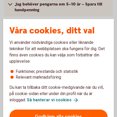
Jag behöver pengarna om 5–10 år – Spara till
handpenning
Jag behöver pengarna om mer än 10 år – Spara
Våra cookies, ditt val
till pension eller barn
Vi använder nödvändiga cookies eller liknande
tekniker för att webbplatsen ska fungera för dig. Det
finns även cookies du kan välja som förbättrar din
Jag behöver pengarna om 1-2 år –
upplevelse:
Spara till buffert
Funktioner, prestanda och statistik
Relevant marknadsföring
För att klara oplanerade utgifter som ett
tandläkarbesök eller en trasig diskmaskin är det bra
Du kan ta tillbaka ditt cookie-medgivande när du vill,
att ha en buffert, gärna två månadslöner efter skatt.
på cookie-sidan eller under din profil när du är
Eftersom du kan behöva pengarna snabbt bör du ta
inloggad.
Så hanterar vi
cookies
.
en låg risk när du sparar till buffet. Det smidigaste är
att spara på ett konto.
Godkänn alla cookies