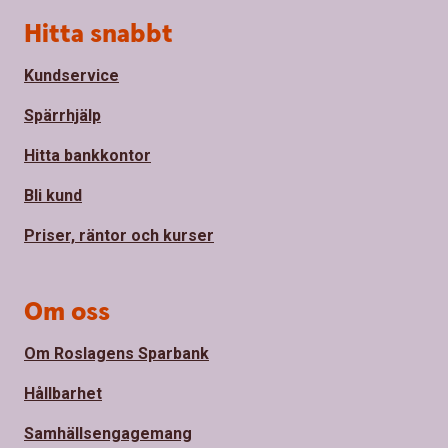
Sidfot
Hitta snabbt
Kundservice
Spärrhjälp
Hitta bankkontor
Bli kund
Priser, räntor och kurser
Om oss
Om Roslagens Sparbank
Hållbarhet
Samhällsengagemang