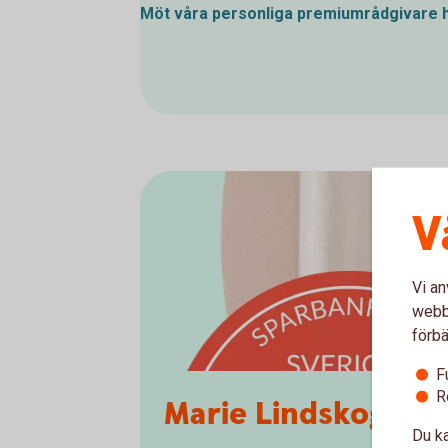
Möt våra personliga premiumrådgivare
V
Vi an
webbp
förbä
F
R
Marie Lindskog, p
Du ka