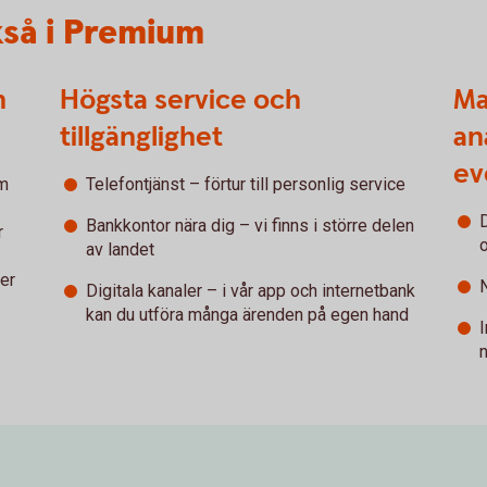
kså i Premium
h
Högsta service och
Ma
tillgänglighet
an
ev
om
Telefontjänst – förtur till personlig service
Bankkontor nära dig – vi finns i större delen
r
av landet
ler
Digitala kanaler – i vår app och internetbank
kan du utföra många ärenden på egen hand
I