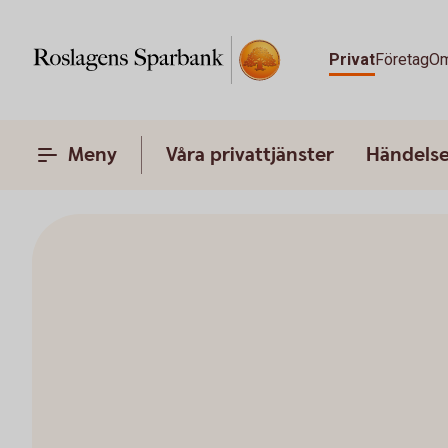
Privat
Företag
Om
Meny
Våra privattjänster
Händelser