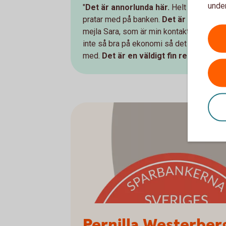
under
"
Det är annorlunda här.
Helt plötsligt 
pratar med på banken.
Det är väldigt pe
mejla Sara, som är min kontaktperson, när 
inte så bra på ekonomi så det får banken 
med.
Det är en väldigt fin relation."
Pernilla Westerber