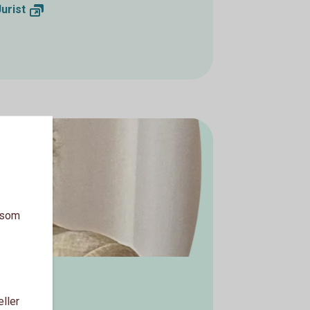
Jurist
a som
eller