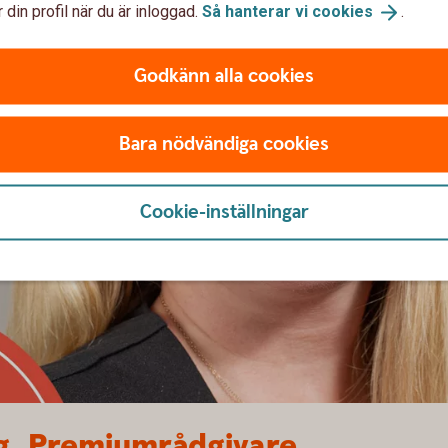
 din profil när du är inloggad.
Så hanterar vi
cookies
.
är man någon och har ett ansikte på den man
rsonligt och det gillar jag.
Jag kan ringa eller
som helst, och det är jag inte van vid. Jag är
Godkänn alla cookies
sköta. Därför är det så bra att ha någon att bolla
Bara nödvändiga cookies
Cookie-inställningar
g, Premiumrådgivare