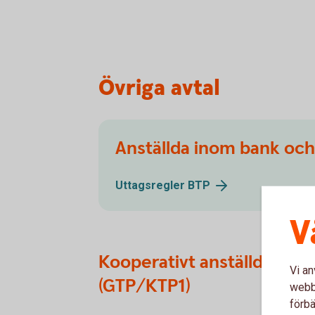
Övriga avtal
Anställda inom bank och 
Uttagsregler
BTP
V
Kooperativt anställda
Vi an
(GTP/KTP1)
webbp
förbä