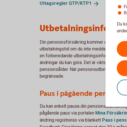
Uttagsregler
GTP/KTP1
F
R
Du ka
Utbetalningsinforma
under
Din pensionsförsäkring kommer att betalas u
utbetalningstid om du inte meddelar något a
en förberedande utbetalningsinformation som
ändringar du kan göra. Det är viktigt att du
pensionsålder. När pensionsutbetalningen på
begränsade.
Paus i pågående pensions
Du kan enkelt pausa din pensionsutbetalning 
pågående paus via portalen
Mina
Försäkri
ändring registreras via blankett
Paus i
pens