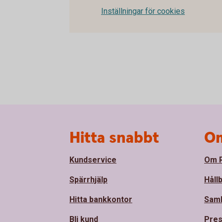
Inställningar för cookies
Sidfot
Hitta snabbt
Om
Kundservice
Om R
Spärrhjälp
Håll
Hitta bankkontor
Sam
Bli kund
Pre