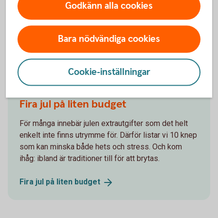
Var också uppmärksam på att om du lämnar tillbaka en vara
Godkänn alla cookies
och får ett tillgodokvitto, kan även det ha villkor som
begränsar hur och när du kan använda det.
Bara nödvändiga cookies
Andra läser också
Cookie-inställningar
Fira jul på liten budget
För många innebär julen extrautgifter som det helt
enkelt inte finns utrymme för. Därför listar vi 10 knep
som kan minska både hets och stress. Och kom
ihåg: ibland är traditioner till för att brytas.
Fira jul på liten
budget