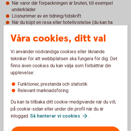
När varor där förpackningen är bruten, till exempel
underkläder
Lösnummer av en tidning/tidskrift
När du köpt en resa eller hotellvistelse (du kan ha
möjlighet att avboka eller omboka, se vad som står i
Våra cookies, ditt val
villkoren)
Presentkort och tillgodokvitto
Vi använder nödvändiga cookies eller liknande
tekniker för att webbplatsen ska fungera för dig. Det
finns även cookies du kan välja som förbättrar din
Presentkort är en populär present att både ge och få. Men
upplevelse:
det finns en del saker att tänka på och det är företaget som
säljer presentkortet som bestämmer villkoren.
Funktioner, prestanda och statistik
Relevant marknadsföring
Ett vanligt villkor är att du inte får byta in presentkortet mot
kontanter och att det har en begränsad giltighetstid. Så håll
Du kan ta tillbaka ditt cookie-medgivande när du vill,
koll på hur länge det gäller – presentkortet blir nämligen
på cookie-sidan eller under din profil när du är
värdelöst om du inte använder det i tid. Det kan även bli
inloggad.
Så hanterar vi
cookies
.
värdelöst om företaget byter ägare eller går i konkurs.