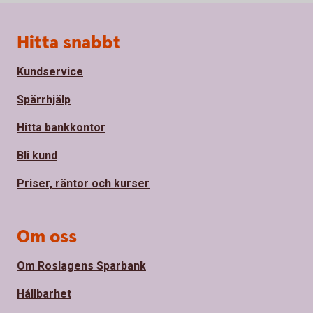
Sidfot
Hitta snabbt
Kundservice
Spärrhjälp
Hitta bankkontor
Bli kund
Priser, räntor och kurser
Om oss
Om Roslagens Sparbank
Hållbarhet