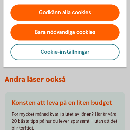
Sista punkten är inte ett ekonomitips, men är ändå värt
Godkänn alla cookies
massor. Det finaste du kan skänka är en tanke till de
som sitter ensamma. Slå en signal, skicka ett sms
eller en julhälsning.
Bara nödvändiga cookies
God
Jul
och ett
Gott
Nytt
År!
Cookie-inställningar
Andra läser också
Konsten att leva på en liten budget
För mycket månad kvar i slutet av lönen? Här är våra
20 bästa tips på hur du lever sparsamt – utan att det
blir torftigt.