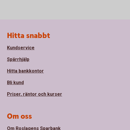
Sidfot
Hitta snabbt
Kundservice
Spärrhjälp
Hitta bankkontor
Bli kund
Priser, räntor och kurser
Om oss
Om Roslagens Sparbank