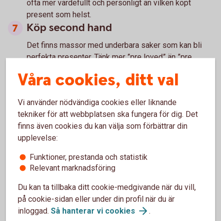
ofta mer värdefullt och personligt än vilken köpt
present som helst.
Köp second hand
Det finns massor med underbara saker som kan bli
perfekta presenter. Tänk mer ”pre loved” än ”pre
used”.
Våra cookies, ditt val
Alternativ eller traditionell? Var
kreativ, allt behöver inte kosta
Vi använder nödvändiga cookies eller liknande
tekniker för att webbplatsen ska fungera för dig. Det
Tänk ett extra varv kring vilka utgifter julen innebär och
finns även cookies du kan välja som förbättrar din
vilka som är viktiga för dig. Det finns till exempel
upplevelse:
mängder av alternativa och kreativa lösningar på den
traditionella julgranen.
Funktioner, prestanda och statistik
Välj det godaste på julbordet
Relevant marknadsföring
Det sjungs att julen varar än till påska, men tänk på
Du kan ta tillbaka ditt cookie-medgivande när du vill,
julmaten inte ska hålla lika länge. Banta ner menyn och
på cookie-sidan eller under din profil när du är
behåll rätterna ni verkligen äter av.
inloggad.
Så hanterar vi
cookies
.
En tanke är värt mer än något annat