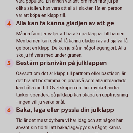
vara populära. En annan variant, om man firar jul på
olika ställen, kan vara att alla i släkten får en person
var att köpa en klapp till.
Alla kan få känna glädjen av att ge
Många familjer väljer att bara köpa klappar till barnen.
Men barnen kan också få känna glädjen av att själva få
ge bort en klapp. De kan ju slå in något egengjort. Alla
ska ju få vara med under granen.
Bestäm prisnivån på julklappen
Oavsett om det är klapp till partnern eller bästisen, är
det bra att bestämma en prisnivå som alla inblandade
kan hålla sig till. Ovetskapen om hur mycket andra
tänker spendera på julklapp kan skapa en upptrissning
- ingen vill ju verka snål.
Baka, laga eller pyssla din julklapp
Tid är det mest dyrbara vi har idag och att någon har
använt sin tid till att baka/laga/pyssla något, känns