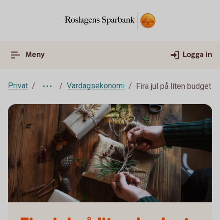
Meny
Logga in
Privat
Vardagsekonomi
Fira jul på liten budget