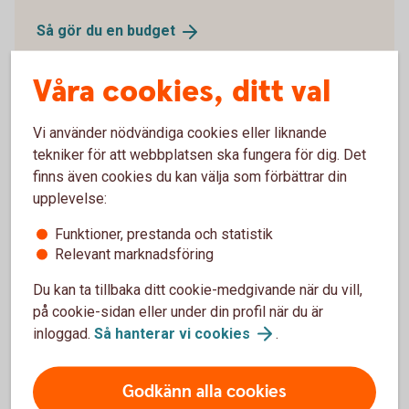
Så gör du en
budget
Våra cookies, ditt val
Vi använder nödvändiga cookies eller liknande
Försäkra din ekonomi
tekniker för att webbplatsen ska fungera för dig. Det
finns även cookies du kan välja som förbättrar din
Ekonomin kan svänga, det har vi sett de senaste
upplevelse:
åren. Med en försäkring ökar du tryggheten för dig
Funktioner, prestanda och statistik
och din familj.
Relevant marknadsföring
Nödvändig och bra att
ha-försäkringar
Du kan ta tillbaka ditt cookie-medgivande när du vill,
på cookie-sidan eller under din profil när du är
inloggad.
Så hanterar vi
cookies
.
Prognos för ekonomin framöver
Godkänn alla cookies