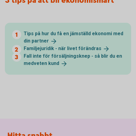
3 tips på att bli ekonomismart
Tips på hur du få en jämställd ekonomi med
din
partner
Familjejuridik - när livet
förändras
Fall inte för försäljningsknep - så blir du en
medveten
kund
Sidfot
Hitta snabbt