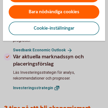
Bara nödvändiga cookies
Hur kommer ekonomin att utvecklas
för Sverige och omvärlden?
Cookie-inställningar
Läs vår konjunkturrapport - Swedbank Economic
Outlook - där våra experter delar med sig av sina
prognoser.
Swedbank Economic
Outlook
Vår aktuella marknadssyn och
placeringsförslag
Läs Investeringsstrategin för analys,
rekommendationer och prognoser.
Investeringsstrategin