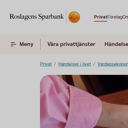
Privat
Företag
Om
Meny
Våra privattjänster
Händelser
Privat
Händelser i livet
Vardagsekono