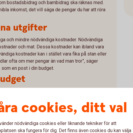
som bostadsbidrag och barnbidrag ska räknas med.
ibla inkomst, det vill säga de pengar du har att röra
na utgifter
diga och mindre nödvändiga kostnader. Nödvändiga
ostnader och mat. Dessa kostnader kan ibland vara
ändiga kostnader kan i stället vara fika på stan eller
ndlar ofta om mer pengar än vad man tror”, säger
 som en post i din budget.
budget
ter och utgifter är det dags att kontrollera så att dina
nkomster. Se över vilka kostnader du kanske kan
åra cookies, ditt val
att du i stället får pengar över att spara.
vänder nödvändiga cookies eller liknande tekniker för att
latsen ska fungera för dig. Det finns även cookies du kan välj