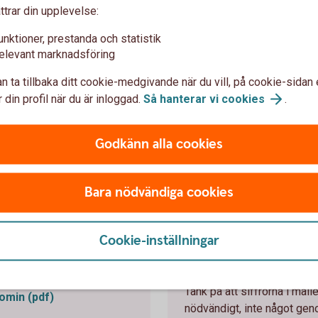
ttrar din upplevelse:
unktioner, prestanda och statistik
ll på din ekonomi varje månad är det viktigt
elevant marknadsföring
ot oförutsett händer, som att datorn eller
 planera för i din budget om du har möjlighet,
n ta tillbaka ditt cookie-medgivande när du vill, på cookie-sidan 
 din profil när du är inloggad.
Så hanterar vi
cookies
.
t motsvarande två månadslöner efter skatt i
Godkänn alla cookies
Bara nödvändiga cookies
å budget
Budgetsnurran -
Cookie-inställningar
 bättre koll på sin
Vi har räknat ut de nödvänd
i dina egna kostnader och j
Tänk på att siffrorna i mal
omin (pdf)
nödvändigt, inte något gen