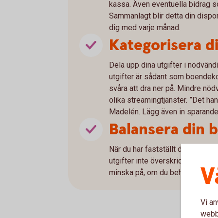
kassa. Även eventuella bidrag 
Sammanlagt blir detta din dispon
dig med varje månad.
Kategorisera di
Dela upp dina utgifter i nödvän
utgifter är sådant som boendek
svåra att dra ner på. Mindre nödv
olika streamingtjänster. ”Det ha
Madelén. Lägg även in sparande
Balansera din 
När du har fastställt dina inkoms
utgifter inte överskrider dina i
V
minska på, om du behöver det, så 
Vi an
webbp