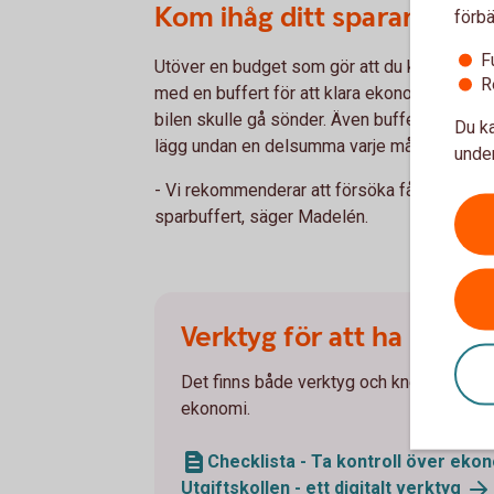
Kom ihåg ditt sparande
förbä
F
Utöver en budget som gör att du kan hålla ko
R
med en buffert för att klara ekonomin om någ
bilen skulle gå sönder. Även bufferten bör du
Du ka
lägg undan en delsumma varje månad.
under
- Vi rekommenderar att försöka få ihop mins
sparbuffert, säger Madelén.
Verktyg för att ha koll p
Det finns både verktyg och knep för att få
ekonomi.
Checklista - Ta kontroll över ekon
Utgiftskollen - ett digitalt
verktyg