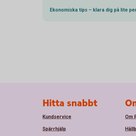
Ekonomiska tips – klara dig på lite
pe
Sidfot
Hitta snabbt
Om
Kundservice
Om R
Spärrhjälp
Håll