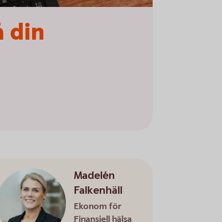
å din
Madelén
Falkenhäll
Ekonom för
Finansiell hälsa