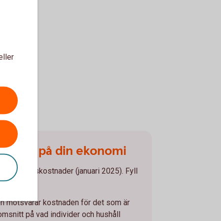
eller
få koll på din ekonomi
iga levnadskostnader (januari 2025). Fyll
ämför.
len motsvarar kostnaden för det som är
omsnitt på vad individer och hushåll