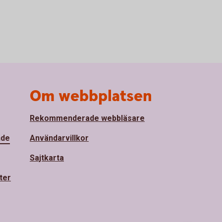
Om webbplatsen
Rekommenderade webbläsare
nde
Användarvillkor
Sajtkarta
ter