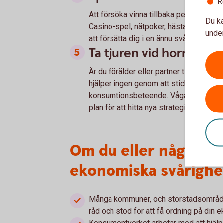
R
Att försöka vinna tillbaka pengar du för
Du ka
Casino-spel, nätpoker, hästar eller vad h
under
att försätta dig i en ännu svårare situ
Ta tjuren vid hornen –
Är du förälder eller partner till en pe
hjälper ingen genom att sticka till extra
konsumtionsbeteende. Våga ta upp prob
plan för att hitta nya strategier.
Om du eller någon i 
ekonomiska svårighe
Många kommuner, och storstadsområde
råd och stöd för att få ordning på din 
Konsumentverket arbetar med att hjälp