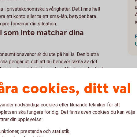
na i privatekonomiska svårigheter. Det finns helt
ra ett konto eller ta ett sms-lån, betyder bara
are förvärrar din situation.
til som inte matchar dina
onsumtionsvanor är du ute på hal is. Den bistra
cha pengar ut, och att du behöver räkna av det
h andra livsnödvändiga saker. Att göra en budget
konomi.
åra cookies, ditt val
 till skulder
n dyr historia, som ytterligare förvärrar din
en betalningsanmärkning, som kan göra vardagen
vänder nödvändiga cookies eller liknande tekniker för att
kelt ha koll på dina räkningar och fakturor. Skapa
latsen ska fungera för dig. Det finns även cookies du kan välj
kningar som elektroniska fakturor så att inget
ttrar din upplevelse:
unktioner, prestanda och statistik
inna tillbaka pengar du förlorat