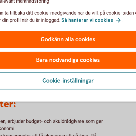
elevant marknadsföring
lorat, eller snabbt behöver få tillgång till, genom
n ta tillbaka ditt cookie-medgivande när du vill, på cookie-sidan 
elst annat, är aldrig en bra idé. Du riskerar bara
 din profil när du är inloggad.
Så hanterar vi
cookies
.
ation med ökade skulder som följd.
 våga prata om problemet!
Godkänn alla cookies
rson med ohållbara konsumtions- eller spelvanor. Du
 pengar för att främja ett icke-hållbart
lemet och be om hjälp eller börja spåna på en
Bara nödvändiga cookies
Cookie-inställningar
din närhet har hamnat i
ter:
n, erbjuder budget- och skuldrådgivare som ger
ekonomi.
a konsumenter att få ekonomin att gå ihop. På