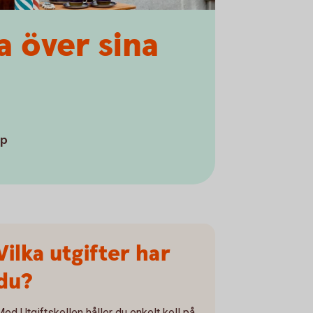
a över sina
pp
Vilka utgifter har
du?
Med Utgiftskollen håller du enkelt koll på