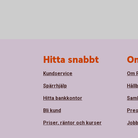
Sidfot
Hitta snabbt
Om
Kundservice
Om R
Spärrhjälp
Håll
Hitta bankkontor
Sam
Bli kund
Pre
Priser, räntor och kurser
Jobb