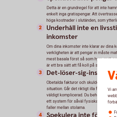
Detta är en grundregel för att inte ham
enkelt inga gratispengar. Att övertrasse
höga kostnader i slutänden, som ytterlig
Underhåll inte en livss
inkomster
Om dina inkomster inte klarar av dina k
verkligheten är att pengar in måste mat
mest basala först så som hyra, mat, oc
är ett bra sätt att få koll på sin private
V
Det-löser-sig-inställning
Obetalda fakturor och skulder blir lätt e
situation. Går det riktigt illa får du 
Vi an
väldigt komplicerad. Du behöver helt en
webbp
ett system för såväl fysiska pappersrä
förbä
faller mellan stolarna.
F
Spekulera inte för att v