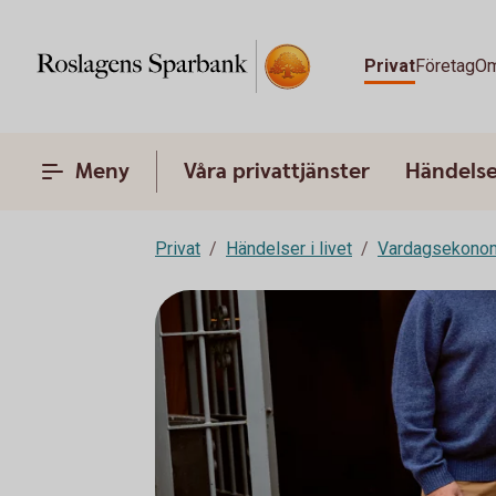
Privat
Företag
Om
Meny
Våra privattjänster
Händelser
Privat
Händelser i livet
Vardagsekono