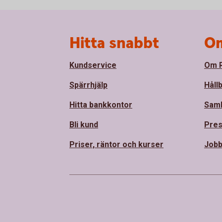
Sidfot
Hitta snabbt
Om
Kundservice
Om R
Spärrhjälp
Håll
Hitta bankkontor
Sam
Bli kund
Pre
Priser, räntor och kurser
Jobb