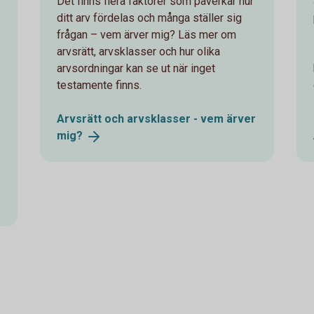
Det finns flera faktorer som påverkar hur
ditt arv fördelas och många ställer sig
frågan – vem ärver mig? Läs mer om
arvsrätt, arvsklasser och hur olika
arvsordningar kan se ut när inget
testamente finns.
Arvsrätt och arvsklasser - vem ärver
mig?