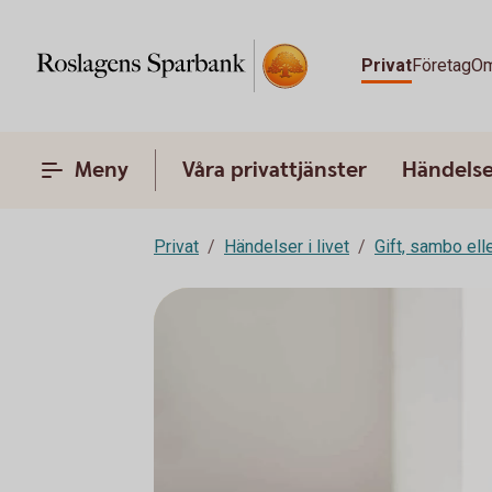
Privat
Företag
Om
Meny
Våra privattjänster
Händelser
Privat
Händelser i livet
Gift, sambo ell