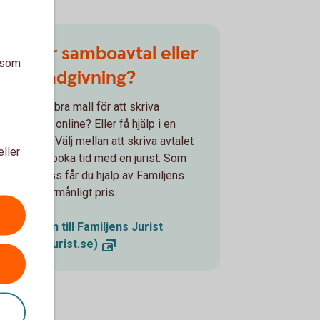
Mall för samboavtal eller
a som
boka rådgivning?
ill ni ha en bra mall för att skriva
amboavtal online? Eller få hjälp i en
ådgivning? Välj mellan att skriva avtalet
eller
själva eller boka tid med en jurist. Som
kund hos oss får du hjälp av Familjens
urist till förmånligt pris.
Välkommen till Familjens Jurist
(familjensjurist.se)