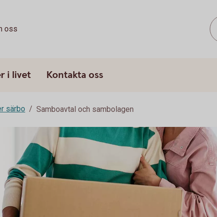
 oss
 i livet
Kontakta oss
er särbo
Samboavtal och sambolagen