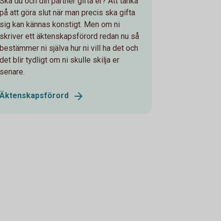
Ska du och din partner gifta er? Att tänka
på att göra slut när man precis ska gifta
sig kan kännas konstigt. Men om ni
skriver ett äktenskapsförord redan nu så
bestämmer ni själva hur ni vill ha det och
det blir tydligt om ni skulle skilja er
senare.
Äktenskapsförord