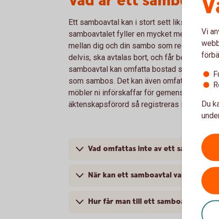
Vad är ett samboavta
V
Ett samboavtal kan i stort sett likställas me
Vi an
samboavtalet fyller en mycket mer begränsad 
webbp
mellan dig och din sambo som reglerar om s
förbä
delvis, ska avtalas bort, och får betydelse vi
samboavtal kan omfatta bostad som ni köpt el
F
som sambos. Det kan även omfatta ert geme
R
möbler ni införskaffar för gemensamt bruk unde
Du ka
äktenskapsförord så registreras inte samboa
under
Vad omfattas inte av ett samboavtal
När kan ett samboavtal vara bra att 
Hur får man till ett samboavtal och 