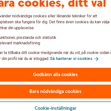
l?
åra cookies, ditt val
d ett äktenskapsförord, förutom att
vänder nödvändiga cookies eller liknande tekniker för att
funktion. Det är ett juridiskt bindande avtal
latsen ska fungera för dig. Det finns även cookies du kan välj
ambolagens bodelningsregler helt, eller
ttrar din upplevelse:
d en separation eller dödsfall. Ett
ler skaffat tillsammans för att bo ihop i,
V
unktioner, prestanda och statistik
nsamma bohag, det vill säga de saker eller
elevant marknadsföring
s
r tiden ni bor ihop. Till skillnad från ett
r
n ta tillbaka ditt cookie-medgivande när du vill, på cookie-sidan 
vtalet.
 din profil när du är inloggad.
Så hanterar vi
cookies
.
J
Godkänn alla cookies
?
ha?
Bara nödvändiga cookies
behövs det registreras?
Cookie-inställningar