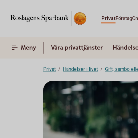
Privat
Företag
Om
Meny
Våra privattjänster
Händelser
Privat
Händelser i livet
Gift, sambo ell