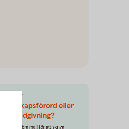
Mall för
äktenskapsförord eller
boka rådgivning?
ill ni ha en bra mall för att skriva