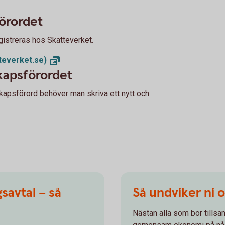
örordet
gistreras hos Skatteverket.
teverket.se)
skapsförordet
skapsförord behöver man skriva ett nytt och
savtal – så
Så undviker ni 
Nästan alla som bor tills