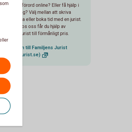
a som
äktenskapsförord online? Eller få hjälp i
en rådgivning? Välj mellan att skriva
vtalet själva eller boka tid med en jurist.
Som kund hos oss får du hjälp av
amiljens Jurist till förmånligt pris.
eller
Välkommen till Familjens Jurist
(familjensjurist.se)