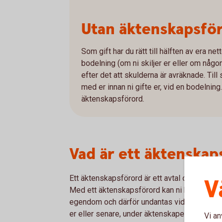
Utan äktenskapsföro
Som gift har du rätt till hälften av era net
bodelning (om ni skiljer er eller om någon 
efter det att skulderna är avräknade. Til
med er innan ni gifte er, vid en bodelning. V
äktenskapsförord.
Vad är ett äktenskap
Ett äktenskapsförord är ett avtal om vad so
V
Med ett äktenskapsförord kan ni bestämma
egendom och därför undantas vid en framtida 
er eller senare, under äktenskapet.
Vi an