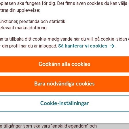
latsen ska fungera för dig. Det finns även cookies du kan välj
ller testamente, även kan ha erhållit
ttrar din upplevelse:
sådan situation ingår inte dessa tillgångar
a
unktioner, prestanda och statistik
elevant marknadsföring
F
n ta tillbaka ditt cookie-medgivande när du vill, på cookie-sidan 
kapsförord
 din profil när du är inloggad.
Så hanterar vi
cookies
.
Godkänn alla cookies
igt och kan skrivas antingen innan, eller under,
Bara nödvändiga cookies
h underskrivet av båda parter. Inga vittnen
Cookie-inställningar
a enskild egendom
e tillgångar som ska vara "enskild egendom" och