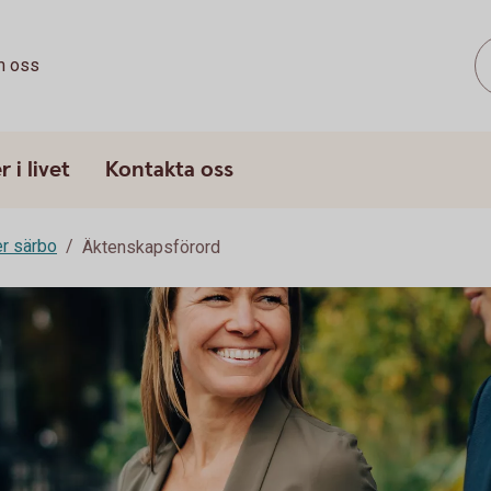
 oss
 i livet
Kontakta oss
er särbo
Äktenskapsförord