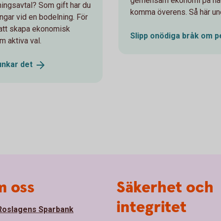
gemensam ekonomi på något 
ingsavtal? Som gift har du
komma överens. Så här und
ångar vid en bodelning. För
 att skapa ekonomisk
Slipp onödiga bråk om
p
 aktiva val.
funkar
det
 oss
Säkerhet och
integritet
oslagens Sparbank