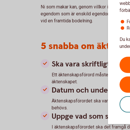
webbp
Ni som makar kan, genom villkor i gåva, arv e
förbä
egendom som är enskild egendom och vid en 
vid en framtida bodelning.
F
R
Du ka
5 snabba om äktens
under
Ska vara skriftligt
Ett äktenskapsförord måste vara skriftl
äktenskapet.
Datum och underskrift
Äktenskapsförordet ska vara daterat oc
behövs.
Uppge vad som ska var
I äktenskapsförordet ska det framgå d