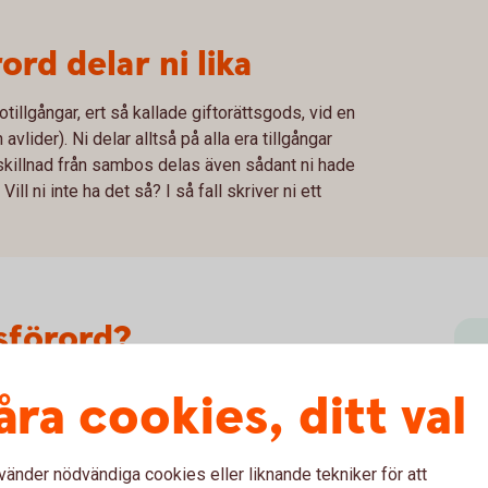
rd delar ni lika
totillgångar, ert så kallade giftorättsgods, vid en
avlider). Ni delar alltså på alla era tillgångar
l skillnad från sambos delas även sådant ni hade
ill ni inte ha det så? I så fall skriver ni ett
sförord?
m ska vara "enskild egendom" i ett äktenskap.
åra cookies, ditt val
 om någon egendom ska utgöra enskild
bodelning. Ni kan skriva det innan ni gifter
vänder nödvändiga cookies eller liknande tekniker för att
V