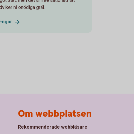
sätt, men det är inte alltid lätt att
viker ni onödiga gräl.
engar
Om webbplatsen
Rekommenderade webbläsare