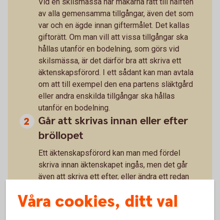
Vid en skilsmässa har makarna rätt till hälften
av alla gemensamma tillgångar, även det som
var och en ägde innan giftermålet. Det kallas
giftorätt. Om man vill att vissa tillgångar ska
hållas utanför en bodelning, som görs vid
skilsmässa, är det därför bra att skriva ett
äktenskapsförord. I ett sådant kan man avtala
om att till exempel den ena partens släktgård
eller andra enskilda tillgångar ska hållas
utanför en bodelning.
Går att skrivas innan eller efter
bröllopet
Ett äktenskapsförord kan man med fördel
skriva innan äktenskapet ingås, men det går
även att skriva ett efter, eller ändra ett redan
skrivet.
Våra cookies, ditt val
Skrivs under av båda partner och
registreras