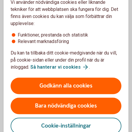
Vi använder nödvändiga cookies eller liknande
Ett äktenskapsförord skrivs under av båda
tekniker för att webbplatsen ska fungera för dig. Det
parter och registreras hos skatteverket för att
finns även cookies du kan välja som förbättrar din
det ska vara giltigt.
upplevelse:
Funktioner, prestanda och statistik
Relevant marknadsföring
Du kan ta tillbaka ditt cookie-medgivande när du vill,
på cookie-sidan eller under din profil när du är
inloggad.
Så hanterar vi
cookies
.
Godkänn alla cookies
Madelén Falkenhäll
Bara nödvändiga cookies
Ekonom för Finansiell hälsa
Cookie-inställningar