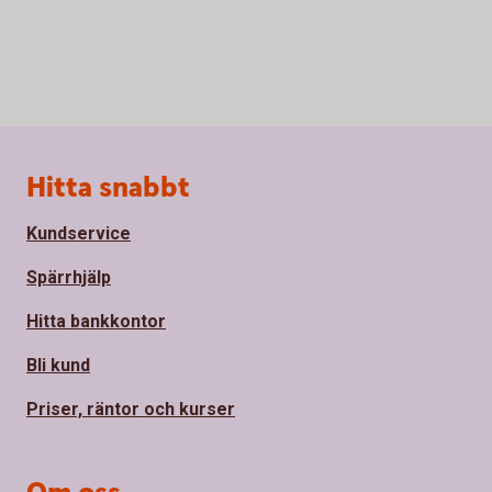
Sidfot
Hitta snabbt
Kundservice
Spärrhjälp
Hitta bankkontor
Bli kund
Priser, räntor och kurser