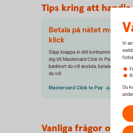
Tips kring att handl
V
Betala på nätet med ett
klick
Vi an
webbp
Slipp knappa in ditt kortnummer – anslut
förbä
dig till Mastercard Click to Pay. Välj vilka
bankkort du vill ansluta, betala med det
F
du vill.
R
Du ka
Mastercard Click to
Pay
under
Vanliga frågor och s