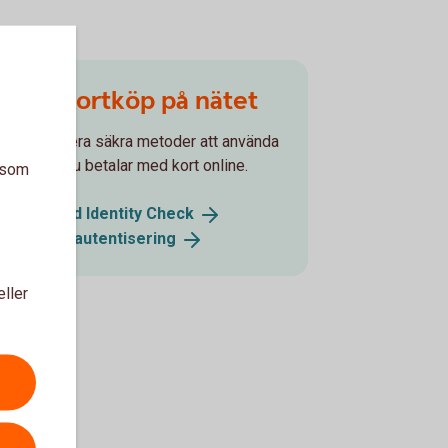
Säkra kortköp på nätet
Det finns flera säkra metoder att använda
sig av när du betalar med kort online.
a som
Mastercard Identity
Check
Stark
kundautentisering
eller