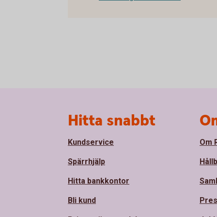
Sidfot
Hitta snabbt
Om
Kundservice
Om R
Spärrhjälp
Håll
Hitta bankkontor
Sam
Bli kund
Pre