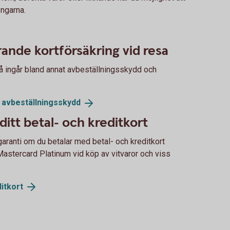
engarna.
ande kortförsäkring vid resa
så ingår bland annat avbeställningsskydd och
d
avbeställningsskydd
ditt betal- och kreditkort
sgaranti om du betalar med betal- och kreditkort
astercard Platinum vid köp av vitvaror och viss
itkort