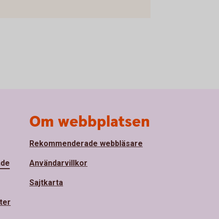
Om webbplatsen
Rekommenderade webbläsare
nde
Användarvillkor
Sajtkarta
ter