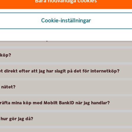
Bara nödvändiga cookies
Cookie-inställningar
netköp?
handlar med mitt kort på nätet?
etköp?
 direkt efter att jag har slagit på det för internetköp?
 nätet?
räfta mina köp med Mobilt BankID när jag handlar?
 hur gör jag då?