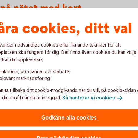
a på nätet med kort
åra cookies, ditt val
Slå på/av ditt kort för
internetköp
vänder nödvändiga cookies eller liknande tekniker för att
latsen ska fungera för dig. Det finns även cookies du kan välj
För att kunna handla på nätet behöver du
ttrar din upplevelse:
slå på ditt kort för internetköp, det gör du
enkelt i internetbanken eller i appen.
unktioner, prestanda och statistik
elevant marknadsföring
Slå på/av ditt kort för
internetköp
n ta tillbaka ditt cookie-medgivande när du vill, på cookie-sidan 
 din profil när du är inloggad.
Så hanterar vi
cookies
.
Godkänn alla cookies
var om att handla på nätet