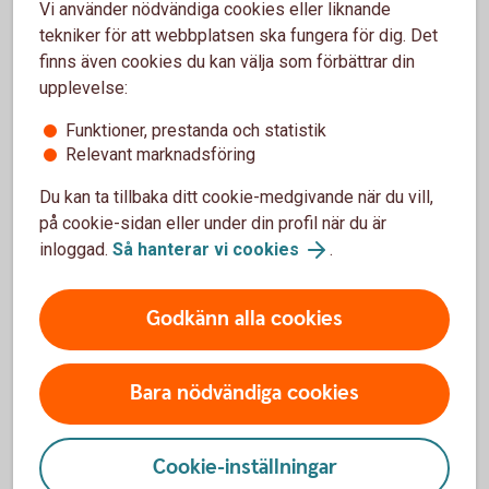
Vi använder nödvändiga cookies eller liknande
tekniker för att webbplatsen ska fungera för dig. Det
Vad täcker försäkringen?
finns även cookies du kan välja som förbättrar din
upplevelse:
Om olyckan skulle vara framme - vad täcks?
Funktioner, prestanda och statistik
Vid olycka - vad täcker hemförsäkringen
Relevant marknadsföring
Du kan ta tillbaka ditt cookie-medgivande när du vill,
på cookie-sidan eller under din profil när du är
inloggad.
Så hanterar vi cookies
.
Bra saker med hemförsäkringarna
Godkänn alla cookies
Bara nödvändiga cookies
Cookie-inställningar