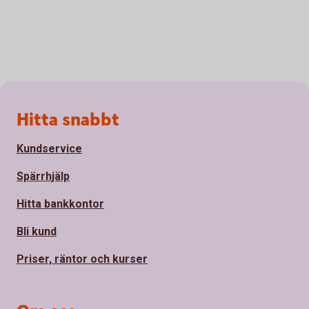
Sidfot
Hitta snabbt
Kundservice
Spärrhjälp
Hitta bankkontor
Bli kund
Priser, räntor och kurser