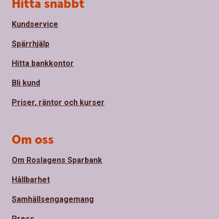
Sidfot
Hitta snabbt
Kundservice
Spärrhjälp
Hitta bankkontor
Bli kund
Priser, räntor och kurser
Om oss
Om Roslagens Sparbank
Hållbarhet
Samhällsengagemang
Press