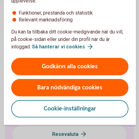
upplevelse:
Sedlar och mynt
(riksbank.se)
Därför ställer vi frågor för att hindra
penningtvätt
Funktioner, prestanda och statistik
Relevant marknadsföring
Du kan ta tillbaka ditt cookie-medgivande när du vill,
på cookie-sidan eller under din profil när du är
Kontanter och bankomater
inloggad.
Så hanterar vi
cookies
.
Gamla sedlar och mynt
Godkänn alla cookies
Sätta in pengar
Bara nödvändiga cookies
Ta ut pengar
Cookie-inställningar
Betala utan kontanter
Resevaluta