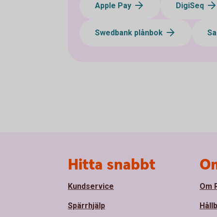
Apple Pay
DigiSeq
Swedbank plånbok
Sa
Sidfot
Hitta snabbt
Om
Kundservice
Om R
Spärrhjälp
Håll