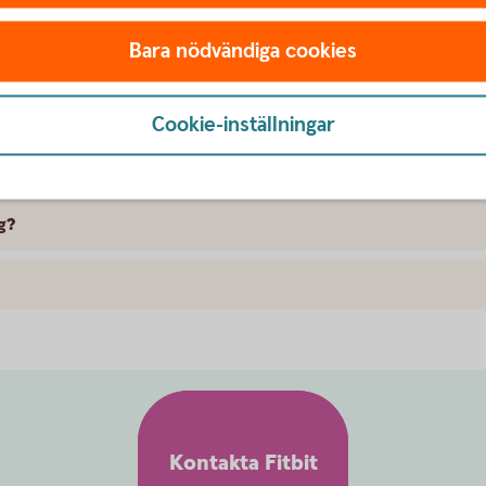
omat med Fitbit Pay?
Bara nödvändiga cookies
program när jag handlar med Fitbit Pay?
Cookie-inställningar
av med min smartklocka?
g?
Kontakta Fitbit