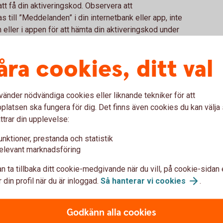
tt få din aktiveringskod. Observera att
 till ”Meddelanden” i din internetbank eller app, inte
eller i appen för att hämta din aktiveringskod under
inuter. Ange sedan aktiveringskoden i appen Fitbit
ölja instruktionerna.
åra cookies, ditt val
smartklocka i butik. Du betalar genom att blippa din
vänder nödvändiga cookies eller liknande tekniker för att
bolen för kontaktlösa betalningar visas.
latsen ska fungera för dig. Det finns även cookies du kan välj
ttrar din upplevelse:
unktioner, prestanda och statistik
elevant marknadsföring
na om Fitbit Pay
n ta tillbaka ditt cookie-medgivande när du vill, på cookie-sidan 
 din profil när du är inloggad.
Så hanterar vi
cookies
.
tt betala med?
Godkänn alla cookies
Pay?