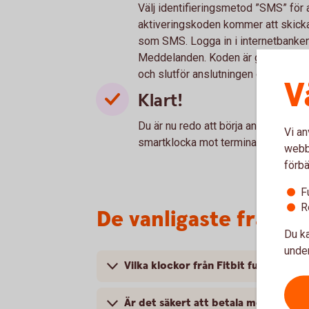
Välj identifieringsmetod ”SMS” för a
aktiveringskoden kommer att skickas
som SMS. Logga in i internetbanken 
Meddelanden. Koden är giltig i 60 m
och slutför anslutningen genom att f
V
Klart!
Du är nu redo att börja använda din 
Vi an
smartklocka mot terminalen där sym
webbp
förbä
F
R
De vanligaste frågor
Du ka
under
Vilka klockor från Fitbit fungerar a
Är det säkert att betala med Fitbit 