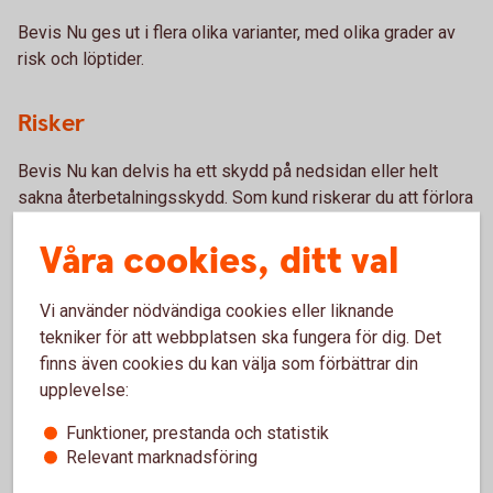
Bevis Nu ges ut i flera olika varianter, med olika grader av
risk och löptider.
Risker
Bevis Nu kan delvis ha ett skydd på nedsidan eller helt
sakna återbetalningsskydd. Som kund riskerar du att förlora
hela eller delar av ditt investerade belopp. Före en
Våra cookies, ditt val
investering i Bevis är det viktigt att du sätter dig in i de
risker som berör placeringsformen.
Vi använder nödvändiga cookies eller liknande
Läs mer om
risker
tekniker för att webbplatsen ska fungera för dig. Det
finns även cookies du kan välja som förbättrar din
Vad kostar en placering i Bevis Nu?
upplevelse:
Funktioner, prestanda och statistik
Kostnaden för en placering i Bevis Nu består av en
Relevant marknadsföring
förvaltningsavgift på maximalt 1 procent av nominellt
belopp per år samt ett courtage på maximalt 1,5 procent av