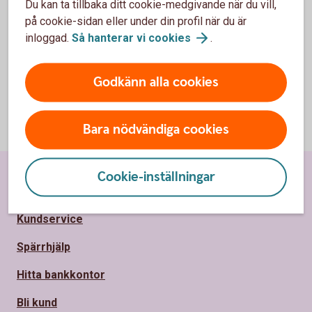
Du kan ta tillbaka ditt cookie-medgivande när du vill,
investerat belopp.
på cookie-sidan eller under din profil när du är
inloggad.
Så hanterar vi
cookies
.
Läs mer i en fullständig prislista
här
Godkänn alla cookies
Bara nödvändiga cookies
Cookie-inställningar
Sidfot
Hitta snabbt
Kundservice
Spärrhjälp
Hitta bankkontor
Bli kund