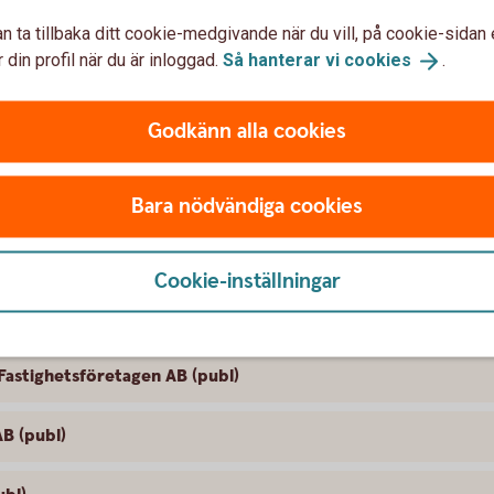
pköpserbjudande till aktieägarna i Arise
n ta tillbaka ditt cookie-medgivande när du vill, på cookie-sidan 
 din profil när du är inloggad.
Så hanterar vi
cookies
.
ande till aktieägarna i Backaheden
Godkänn alla cookies
y Group AB (publ)
e AB (publ)
Bara nödvändiga cookies
 SBB i samband med noteringen av Sveafastigheter
Cookie-inställningar
B (publ)
Fastighetsföretagen AB (publ)
B (publ)