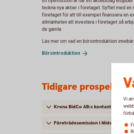
En nyemission är när ett aktiebolag erbjuder 
teckna nya aktier i företaget. Syftet med en 
företaget för att till exempel finansiera en 
allmänheten att investera i företaget så erbju
de gamla.
Läs mer om vad en börsintroduktion innebär.
Börsintroduktion
V
Tidigare prospekt o
Vi an
webbp
Krona BidCo AB:s kontanta budpliktsb
förbä
Företrädesemission i Midsummer AB
F
R