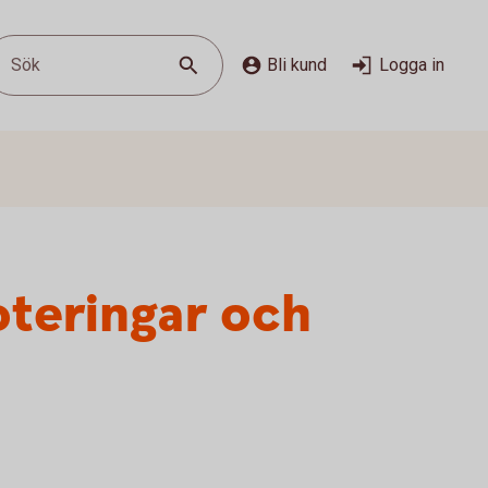
Sök
Bli kund
Logga in
oteringar och