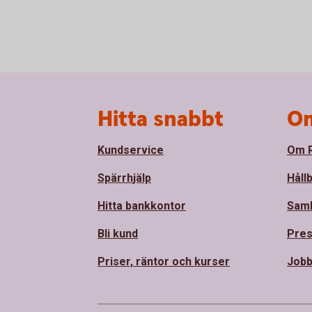
Sidfot
Hitta snabbt
Om
Kundservice
Om R
Spärrhjälp
Håll
Hitta bankkontor
Sam
Bli kund
Pre
Priser, räntor och kurser
Jobb