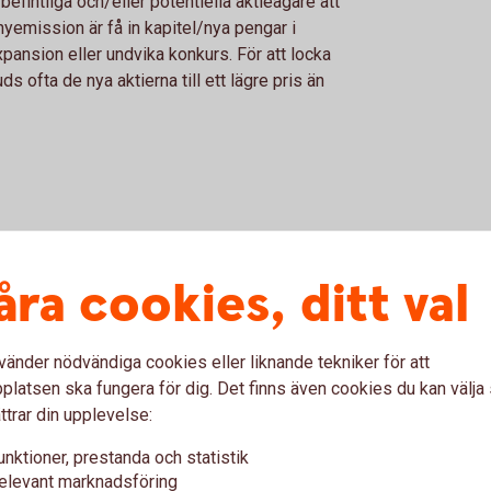
befintliga och/eller potentiella aktieägare att
nyemission är få in kapitel/nya pengar i
expansion eller undvika konkurs. För att locka
ds ofta de nya aktierna till ett lägre pris än
åra cookies, ditt val
ch erbjudanden
vänder nödvändiga cookies eller liknande tekniker för att
latsen ska fungera för dig. Det finns även cookies du kan välj
ud till aktieägarna i Krona Public Real Estate
ttrar din upplevelse:
 (publ)
unktioner, prestanda och statistik
elevant marknadsföring