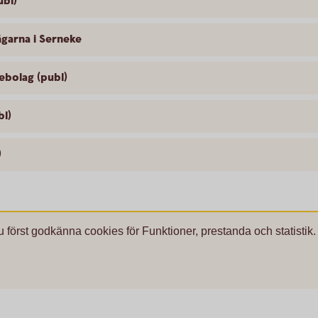
ubl)
ägarna i Serneke
ebolag (publ)
bl)
)
u först godkänna cookies för Funktioner, prestanda och statistik.