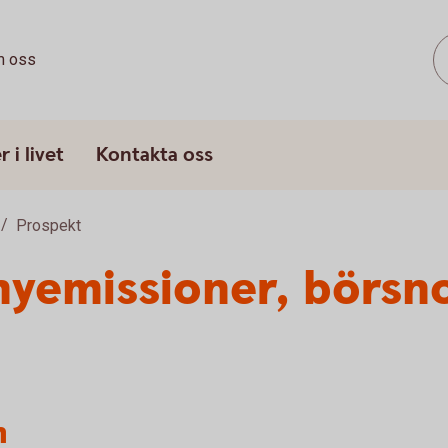
 oss
 i livet
Kontakta oss
Prospekt
nyemissioner, börsn
n