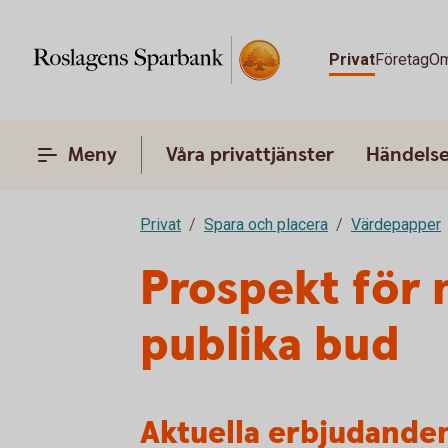
Privat
Företag
Om
Meny
Våra privattjänster
Händelser
Privat
Spara och placera
Värdepapper
Prospekt för 
publika bud
Aktuella erbjudande