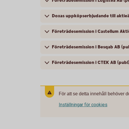
Företrädesemission i Logistea AB (p
Doxas uppköpserbjudande till aktie
Företrädesemission i Castellum Akti
Företrädesemission i Besqab AB (pu
Företrädesemission i CTEK AB (publ
För att se detta innehåll behöver d
Inställningar för cookies