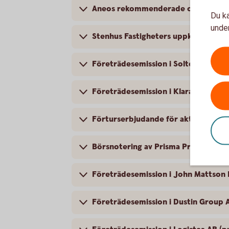
Aneos rekommenderade offentliga up
Du ka
under
Stenhus Fastigheters uppköpserbjud
Företrädesemission i Soltech Energ
Företrädesemission i KlaraBo Sverig
Förturserbjudande för aktieägare i
Börsnotering av Prisma Properties A
Företrädesemission i John Mattson 
Företrädesemission i Dustin Group A