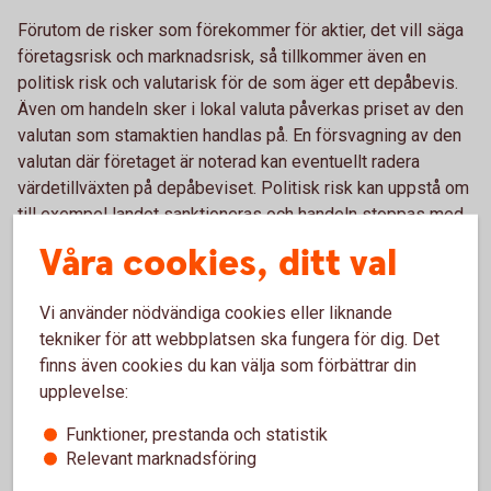
Förutom de risker som förekommer för aktier, det vill säga
företagsrisk och marknadsrisk, så tillkommer även en
politisk risk och valutarisk för de som äger ett depåbevis.
Även om handeln sker i lokal valuta påverkas priset av den
valutan som stamaktien handlas på. En försvagning av den
valutan där företaget är noterad kan eventuellt radera
värdetillväxten på depåbeviset. Politisk risk kan uppstå om
till exempel landet sanktioneras och handeln stoppas med
aktien. Även andra politiska beslut i landet som företaget är
Våra cookies, ditt val
verksamt i kan påverka dess framtida avkastning.
Vi använder nödvändiga cookies eller liknande
tekniker för att webbplatsen ska fungera för dig. Det
Vad påverkar avkastningen?
finns även cookies du kan välja som förbättrar din
upplevelse:
Avkastningen består av tre delar på ett depåbevis.
Aktieutdelning, värdestegring och valutakursens utveckling.
Funktioner, prestanda och statistik
Utdelning bestäms på den årliga bolagsstämman och
Relevant marknadsföring
betalas ut under året. Värdestegringens avkastning uppstår