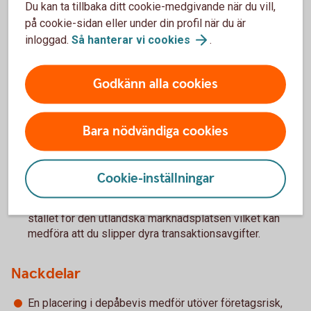
Du kan ta tillbaka ditt cookie-medgivande när du vill,
först när depåbeviset säljs och påverkas även av
på cookie-sidan eller under din profil när du är
valutakursen. En värdestegring kan minska eller till och med
inloggad.
Så hanterar vi
cookies
.
bli negativ om valutakursen har gått ned kraftigt sedan
depåbeviset köptes.
Godkänn alla cookies
För- och nackdelar med depåbevis
Bara nödvändiga cookies
Fördelar
Cookie-inställningar
Du kan köpa aktien på den lokala marknadsplatsen i
stället för den utländska marknadsplatsen vilket kan
medföra att du slipper dyra transaktionsavgifter.
Nackdelar
En placering i depåbevis medför utöver företagsrisk,