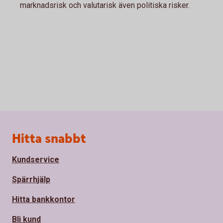
marknadsrisk och valutarisk även politiska risker.
Sidfot
Hitta snabbt
Kundservice
Spärrhjälp
Hitta bankkontor
Bli kund