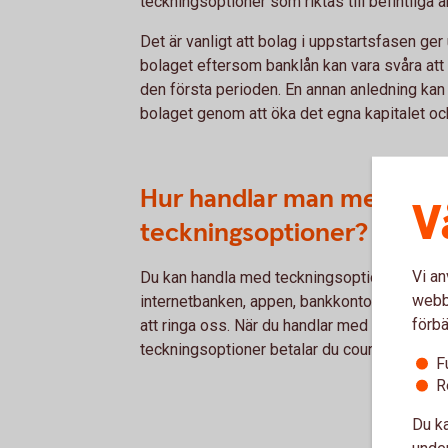
teckningsoptioner som riktas till befintliga a
Det är vanligt att bolag i uppstartsfasen ger u
bolaget eftersom banklån kan vara svåra att 
den första perioden. En annan anledning kan 
bolaget genom att öka det egna kapitalet oc
Hur handlar man med
V
teckningsoptioner?
Vi an
Du kan handla med teckningsoptioner via
webbp
internetbanken, appen, bankkontor eller ge
förbä
att ringa oss. När du handlar med
teckningsoptioner betalar du courtage.
F
R
Du ka
under