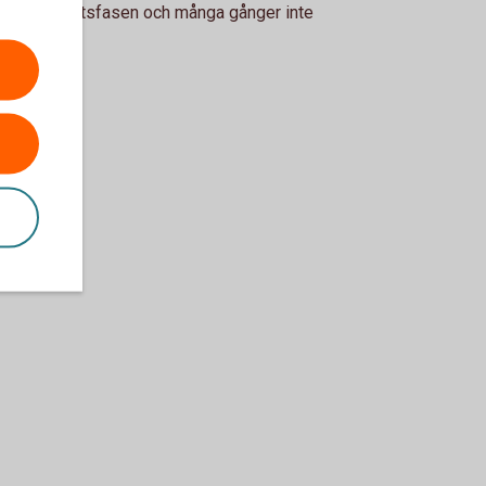
er i uppstartsfasen och många gånger inte
med vinst.