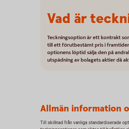
Vad är teckn
Teckningsoption är ett kontrakt so
till ett förutbestämt pris i framtid
optionens löptid sälja den på and
utspädning av bolagets aktier då ak
Allmän information 
Till skillnad från vanliga standardiserade op