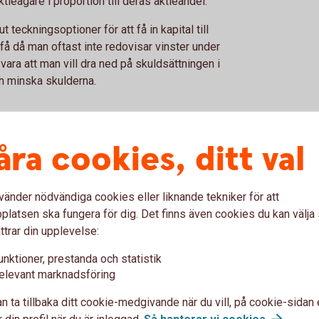
ktieägare i proportion till deras aktieandel.
t teckningsoptioner för att få in kapital till
få då man oftast inte redovisar vinster under
vara att man vill dra ned på skuldsättningen i
h minska skulderna.
Vad tar jag för risk?
Va
åra cookies, ditt val
Teckningsoptioner ges ut till befintliga
Pris
aktieägare. De som inte vill delta i emissionen
på d
vänder nödvändiga cookies eller liknande tekniker för att
kan sälja sina teckningsoptioner på börsen.
värd
latsen ska fungera för dig. Det finns även cookies du kan välj
nom
Eftersom de oftast har långa löptider sätts
kurs
ttrar din upplevelse:
teckningskursen på aktien högre än gällande
kurs
unktioner, prestanda och statistik
marknadskurs. Som för många andra placeringar
hand
elevant marknadsföring
riskerar du att hela det investerade kapitalet kan
Utde
gå förlorat. Du som har fått teckningsoptioner
teck
n ta tillbaka ditt cookie-medgivande när du vill, på cookie-sidan 
tilldelade av bolaget och väljer att inte utnyttja
bola
 din profil när du är inloggad.
Så hanterar vi
cookies
.