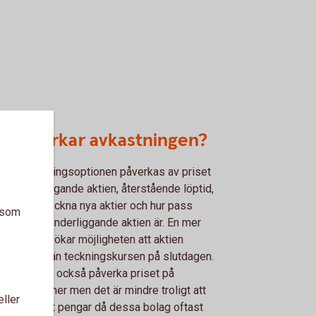
d påverkar avkastningen?
et på teckningsoptionen påverkas av priset
en underliggande aktien, återstående löptid,
et för att teckna nya aktier och hur pass
a som
rörlig den underliggande aktien är. En mer
rörlig aktie ökar möjligheten att aktien
las högre än teckningskursen på slutdagen.
lningar kan också påverka priset på
ningsoptioner men det är mindre troligt att
eller
get delar ut pengar då dessa bolag oftast