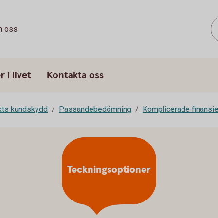
 oss
 i livet
Kontakta oss
rkts kundskydd
Passandebedömning
Komplicerade finansie
Teckningsoptioner