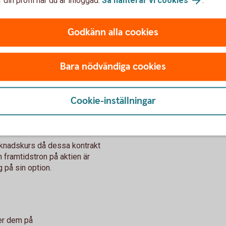
dem, kan förlora hela värdet på optionerna om
ligg
du inte säljer dem.
går 
Godkänn alla cookies
med
Bara nödvändiga cookies
Cookie-inställningar
rknadskurs då dessa kontrakt
h framtidstron på aktien är
g på sin option.
jer dem på