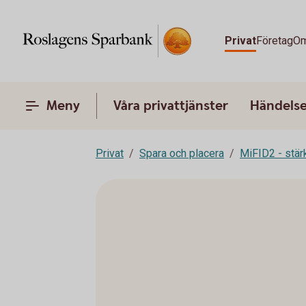
Privat
Företag
Om
Meny
Våra privattjänster
Händelser
Privat
Spara och placera
MiFID2 - stä