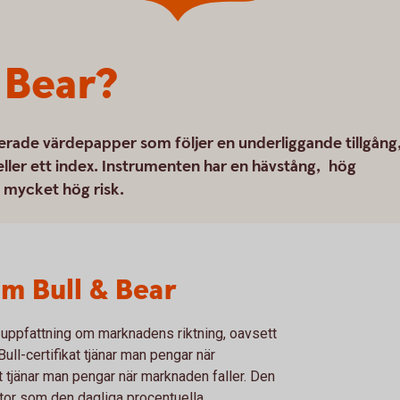
& Bear?
oterade värdepapper som följer en underliggande tillgång
 eller ett index. Instrumenten har en hävstång, hög
l mycket hög risk.
m Bull & Bear
uppfattning om marknadens riktning, oavsett
ull-certifikat tjänar man pengar när
 tjänar man pengar när marknaden faller. Den
stor som den dagliga procentuella