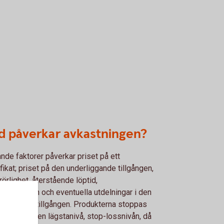
d påverkar avkastningen?
ande faktorer påverkar priset på ett
ifikat; priset på den underliggande tillgången,
rörlighet, återstående löptid,
nadsräntan och eventuella utdelningar i den
rliggande tillgången. Produkterna stoppas
knockas, på en lägstanivå, stop-lossnivån, då