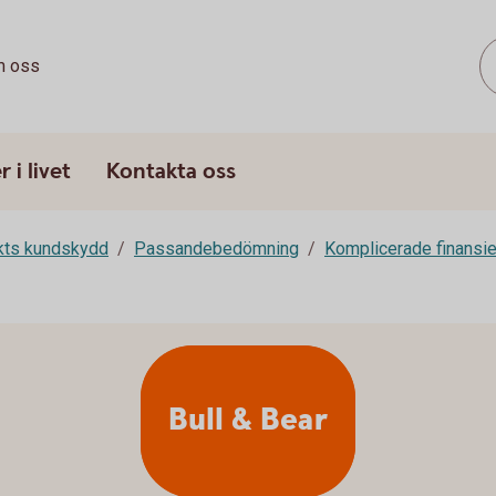
 oss
 i livet
Kontakta oss
rkts kundskydd
Passandebedömning
Komplicerade finansie
Bull & Bear