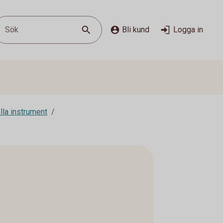
Sök
Bli kund
Logga in
lla instrument