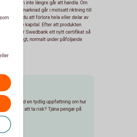
förfaller och inte längre går att handla. Om
rliggande marknad går i motsatt riktning till
tro riskerar du att förlora hela eller delar av
a som
 investerade kapital. Efter att produkten
pas noterar Swedbank ett nytt certifikat så
t som möjligt, normalt under påföljande
elsdag.
eller
ännare med en tydlig uppfattning om hur
 är villig att ta risk? Tjäna pengar på
ll & Bear!