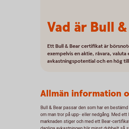
Vad är Bull 
Ett Bull & Bear certifikat är börsn
exempelvis en aktie, råvara, valuta
avkastningspotential och en hög til
Allmän information o
Bull & Bear passar den som har en bestämd 
om man tror på upp- eller nedgång. Med ett B
marknaden stiger och med ett Bear-certifikat
dagliga avkastningen blir minst dubbelt så 