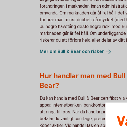
förändringen i marknaden innan administratio
omvända. Om marknaden går åt fel håll, det vi
förlorar man minst dubbelt så mycket (med 
Ju högre hävstång desto högre risk, med Bul
marknaden går år fel håll. Om underliggande m
riskerar du att förlora hela eller delar av dit
Mer om Bull & Bear och
risker
Hur handlar man med Bull
Bear?
Du kan handla med Bull & Bear certifikat via 
appar, internetbanken, bankkontor eller gen
att ringa till oss. När du handlar produkterna
V
betalar du vanligt courtage, precis som när 
köper aktier. Vid handel tas en spread mella