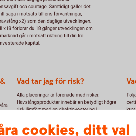
nsavgift och courtage. Samtidigt gäller det
ll säga i motsats till ens förväntningar,
hävstång x2) som den dagliga utvecklingen.
l x18 förlorar du 18 gånger utvecklingen om
arknad går i motsatt riktning till din tro
t investerade kapital.
 &
Vad tar jag för risk?
Va
Alla placeringar är förenade med risker.
Följ
Hävstångsprodukter innebär en betydligt högre
cert
våra
risk jämfört med en direktinvestering i
kurs
om
underliggande tillgång. Ju högre hävstång desto
mark
åra cookies, ditt val
högre risk, certifikat med hög hävstång har med
unde
du
andra ord en mycket hög risk. Om underliggande
ut, 
n