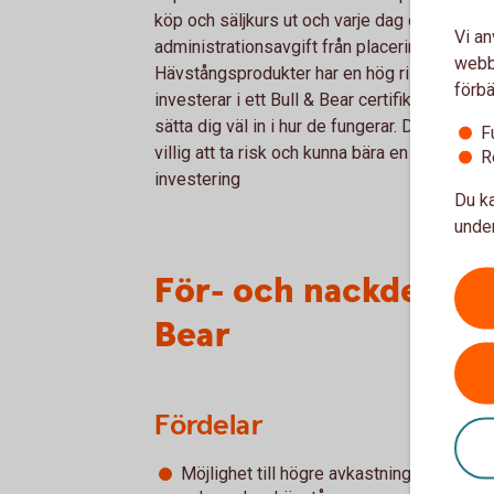
köp och säljkurs ut och varje dag dras en
Vi an
administrationsavgift från placeringens värd
webbp
Hävstångsprodukter har en hög risk och inn
förbä
investerar i ett Bull & Bear certifikat behöve
sätta dig väl in i hur de fungerar. Du behöver
F
villig att ta risk och kunna bära en förlust i di
R
investering
Du ka
under
För- och nackdelar m
Bear
Fördelar
Möjlighet till högre avkastning än underl