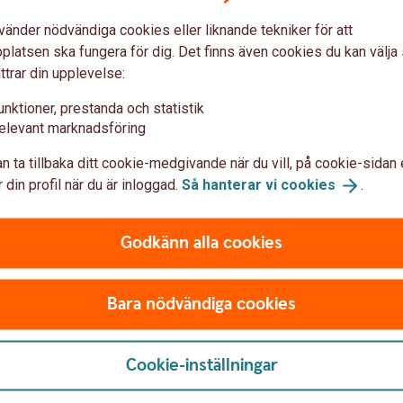
marknad går i motsatt riktning till din tro riskerar
det 
du att förlora hela eller delar av ditt investerade
unde
vänder nödvändiga cookies eller liknande tekniker för att
e.
kapital. Som investerare i produkterna är du
din 
latsen ska fungera för dig. Det finns även cookies du kan välj
an du
exponerad mot marknadsrisk, kreditrisk,
ditt
ttrar din upplevelse:
r du
likviditetsrisk, valutarisk samt en
stop
 vara
unktioner, prestanda och statistik
urholkningsrisk. Vi har sammanfattat de
snar
n
elevant marknadsföring
viktigaste riskerna under avsnittet ”Läs mer om”
hand
ovan.
n ta tillbaka ditt cookie-medgivande när du vill, på cookie-sidan 
 din profil när du är inloggad.
Så hanterar vi
cookies
.
ed Bull &
Godkänn alla cookies
Bull & Bear
Är du en erfaren marknadsk
Bara nödvändiga cookies
börsen kommer utvecklas och
din tro – med Swedbank Bu
Cookie-inställningar
Bull & Bear
certifikat
iggande tillgångs uppgång i