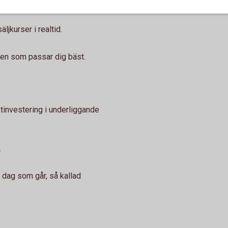
jkurser i realtid.
 den som passar dig bäst.
ktinvestering i underliggande
.
je dag som går, så kallad