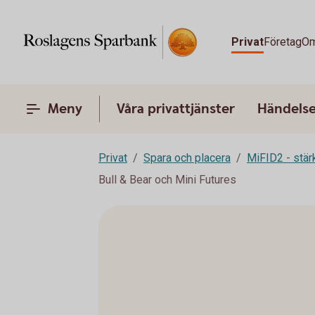
Privat
Företag
Om
Meny
Våra privattjänster
Händelser
Privat
Spara och placera
MiFID2 - stä
Bull & Bear och Mini Futures