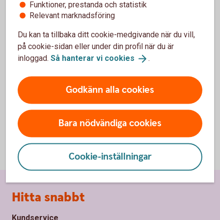
Funktioner, prestanda och statistik
Relevant marknadsföring
Du kan ta tillbaka ditt cookie-medgivande när du vill,
För att se detta innehåll behöver du först
på cookie-sidan eller under din profil när du är
godkänna cookies för Funktioner, prestanda
inloggad.
Så hanterar vi
cookies
.
och statistik.
Inställningar för cookies
Godkänn alla cookies
Bara nödvändiga cookies
Cookie-inställningar
Sidfot
Hitta snabbt
Kundservice