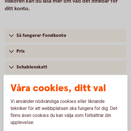
villkoren kan du läsa mer om vad det innebär för
ditt konto.
Så fungerar Fondkonto
Pris
Schablonskatt
Villkor och mer information
Våra cookies, ditt val
Vad är nytt i villkoren?
Vi använder nödvändiga cookies eller liknande
tekniker för att webbplatsen ska fungera för dig. Det
finns även cookies du kan välja som förbättrar din
upplevelse: