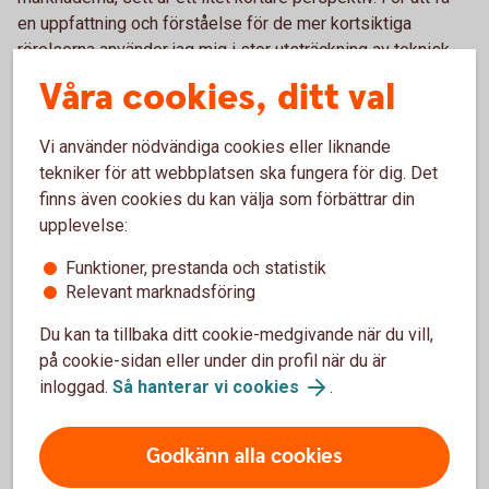
en uppfattning och förståelse för de mer kortsiktiga
rörelserna använder jag mig i stor utsträckning av teknisk
analys och hur marknadspsykologin påverkar människors
Våra cookies, ditt val
beslutsfattande.
Vi använder nödvändiga cookies eller liknande
Martins blogg
tekniker för att webbplatsen ska fungera för dig. Det
finns även cookies du kan välja som förbättrar din
upplevelse:
Funktioner, prestanda och statistik
Relevant marknadsföring
Du kan ta tillbaka ditt cookie-medgivande när du vill,
på cookie-sidan eller under din profil när du är
inloggad.
Så hanterar vi cookies
.
Godkänn alla cookies
Arturo Arques