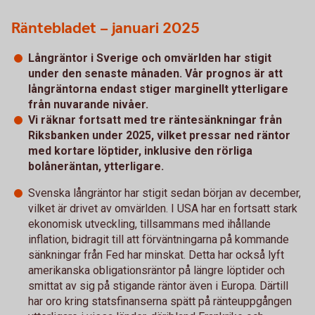
Räntebladet – januari 2025
Långräntor i Sverige och omvärlden har stigit
under den senaste månaden. Vår prognos är att
långräntorna endast stiger marginellt ytterligare
från nuvarande nivåer.
Vi räknar fortsatt med tre räntesänkningar från
Riksbanken under 2025, vilket pressar ned räntor
med kortare löptider, inklusive den rörliga
bolåneräntan, ytterligare.
Svenska långräntor har stigit sedan början av december,
vilket är drivet av omvärlden. I USA har en fortsatt stark
ekonomisk utveckling, tillsammans med ihållande
inflation, bidragit till att förväntningarna på kommande
sänkningar från Fed har minskat. Detta har också lyft
amerikanska obligationsräntor på längre löptider och
smittat av sig på stigande räntor även i Europa. Därtill
har oro kring statsfinanserna spätt på ränteuppgången