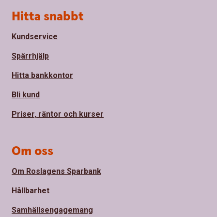
Sidfot
Hitta snabbt
Kundservice
Spärrhjälp
Hitta bankkontor
Bli kund
Priser, räntor och kurser
Om oss
Om Roslagens Sparbank
Hållbarhet
Samhällsengagemang