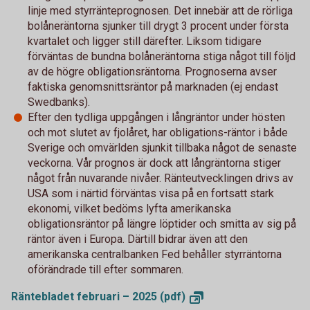
linje med styrränteprognosen. Det innebär att de rörliga
bolåneräntorna sjunker till drygt 3 procent under första
kvartalet och ligger still därefter. Liksom tidigare
förväntas de bundna bolåneräntorna stiga något till följd
av de högre obligationsräntorna. Prognoserna avser
faktiska genomsnittsräntor på marknaden (ej endast
Swedbanks).
Efter den tydliga uppgången i långräntor under hösten
och mot slutet av fjolåret, har obligations-räntor i både
Sverige och omvärlden sjunkit tillbaka något de senaste
veckorna. Vår prognos är dock att långräntorna stiger
något från nuvarande nivåer. Ränteutvecklingen drivs av
USA som i närtid förväntas visa på en fortsatt stark
ekonomi, vilket bedöms lyfta amerikanska
obligationsräntor på längre löptider och smitta av sig på
räntor även i Europa. Därtill bidrar även att den
amerikanska centralbanken Fed behåller styrräntorna
oförändrade till efter sommaren.
Räntebladet februari – 2025
(pdf)