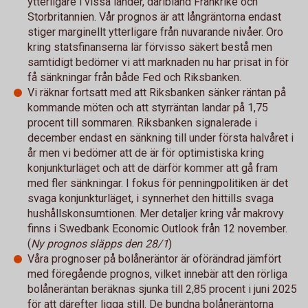
ytterligare i vissa länder, däribland Frankrike och
Storbritannien. Vår prognos är att långräntorna endast
stiger marginellt ytterligare från nuvarande nivåer. Oro
kring statsfinanserna lär förvisso säkert bestå men
samtidigt bedömer vi att marknaden nu har prisat in för
få sänkningar från både Fed och Riksbanken.
Vi räknar fortsatt med att Riksbanken sänker räntan på
kommande möten och att styrräntan landar på 1,75
procent till sommaren. Riksbanken signalerade i
december endast en sänkning till under första halvåret i
år men vi bedömer att de är för optimistiska kring
konjunkturläget och att de därför kommer att gå fram
med fler sänkningar. I fokus för penningpolitiken är det
svaga konjunkturläget, i synnerhet den hittills svaga
hushållskonsumtionen. Mer detaljer kring vår makrovy
finns i Swedbank Economic Outlook från 12 november.
(
Ny prognos släpps den 28/1
)
Våra prognoser på bolåneräntor är oförändrad jämfört
med föregående prognos, vilket innebär att den rörliga
bolåneräntan beräknas sjunka till 2,85 procent i juni 2025
för att därefter ligga still. De bundna bolåneräntorna