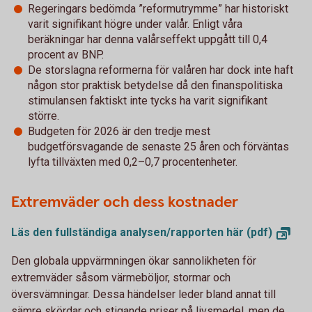
Regeringars bedömda ”reformutrymme” har historiskt
varit signifikant högre under valår. Enligt våra
beräkningar har denna valårseffekt uppgått till 0,4
procent av BNP.
De storslagna reformerna för valåren har dock inte haft
någon stor praktisk betydelse då den finanspolitiska
stimulansen faktiskt inte tycks ha varit signifikant
större.
Budgeten för 2026 är den tredje mest
budgetförsvagande de senaste 25 åren och förväntas
lyfta tillväxten med 0,2–0,7 procentenheter.
Extremväder och dess kostnader
Läs den fullständiga analysen/rapporten här
(pdf)
Den globala uppvärmningen ökar sannolikheten för
extremväder såsom värmeböljor, stormar och
översvämningar. Dessa händelser leder bland annat till
sämre skördar och stigande priser på livsmedel, men de