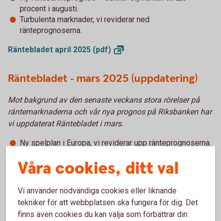
procent i augusti.
Turbulenta marknader, vi reviderar ned
ränteprognoserna.
Räntebladet april 2025
(pdf)
Räntebladet - mars 2025 (uppdatering)
Mot bakgrund av den senaste veckans stora rörelser på
räntemarknaderna och vår nya prognos på Riksbanken har
vi uppdaterat Räntebladet i mars.
Ny spelplan i Europa, vi reviderar upp ränteprognoserna.
Inga fler sänkningar från Riksbanken vilket innebär att
Våra cookies, ditt val
botten också är nådd för boräntor.
Räntebladet mars – 2025
(pdf)
Vi använder nödvändiga cookies eller liknande
tekniker för att webbplatsen ska fungera för dig. Det
Räntebladet – februari 2025
finns även cookies du kan välja som förbättrar din