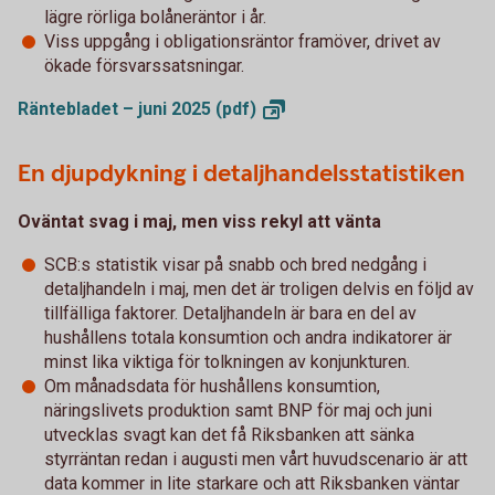
lägre rörliga bolåneräntor i år.
Viss uppgång i obligationsräntor framöver, drivet av
ökade försvarssatsningar.
Räntebladet – juni 2025
(pdf)
En djupdykning i detaljhandelsstatistiken
Oväntat svag i maj, men viss rekyl att vänta
SCB:s statistik visar på snabb och bred nedgång i
detaljhandeln i maj, men det är troligen delvis en följd av
tillfälliga faktorer. Detaljhandeln är bara en del av
hushållens totala konsumtion och andra indikatorer är
minst lika viktiga för tolkningen av konjunkturen.
Om månadsdata för hushållens konsumtion,
näringslivets produktion samt BNP för maj och juni
utvecklas svagt kan det få Riksbanken att sänka
styrräntan redan i augusti men vårt huvudscenario är att
data kommer in lite starkare och att Riksbanken väntar