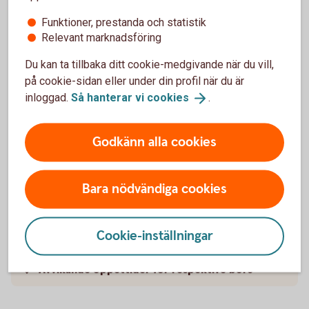
09.00-15.00
First North
LV
Funktioner, prestanda och statistik
Relevant marknadsföring
Du kan ta tillbaka ditt cookie-medgivande när du vill,
på cookie-sidan eller under din profil när du är
inloggad.
Så hanterar vi
cookies
.
Litauen
Börs/aktiemarknad
Öppettider
Godkänn alla cookies
09.00-15.00
Nasdaq
Vilnius
Bara nödvändiga cookies
09.00-15.00
First North
LT
Cookie-inställningar
Avvikande öppettider för respektive börs