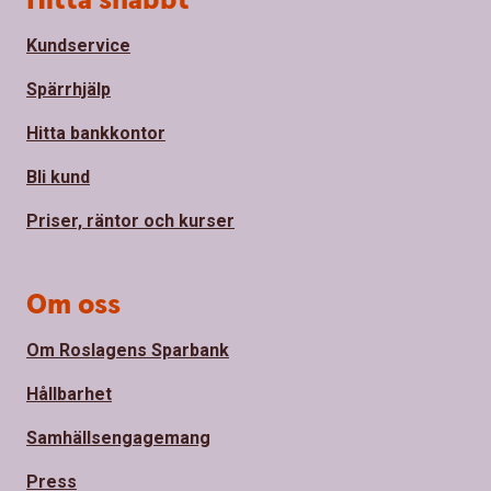
Hitta snabbt
Kundservice
Spärrhjälp
Hitta bankkontor
Bli kund
Priser, räntor och kurser
Om oss
Om Roslagens Sparbank
Hållbarhet
Samhällsengagemang
Press