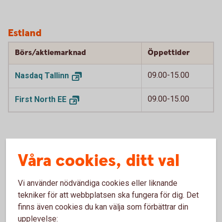
Estland
Börs/aktiemarknad
Öppettider
09.00-15.00
Nasdaq
Tallinn
09.00-15.00
First North
EE
Våra cookies, ditt val
Lettland
Vi använder nödvändiga cookies eller liknande
Börs/aktiemarknad
Öppettider
tekniker för att webbplatsen ska fungera för dig. Det
finns även cookies du kan välja som förbättrar din
09.00-15.00
Nasdaq
Riga
upplevelse: